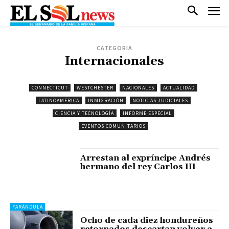
CATEGORIA
Internacionales
CONNECTICUT
WESTCHESTER
NACIONALES
ACTUALIDAD
LATINOAMÉRICA
INMIGRACIÓN
NOTICIAS JUDICIALES
CIENCIA Y TECNOLOGÍA
INFORME ESPECIAL
EVENTOS COMUNITARIOS
Arrestan al expríncipe Andrés
hermano del rey Carlos III
FARÁNDULA
Ocho de cada diez hondureños