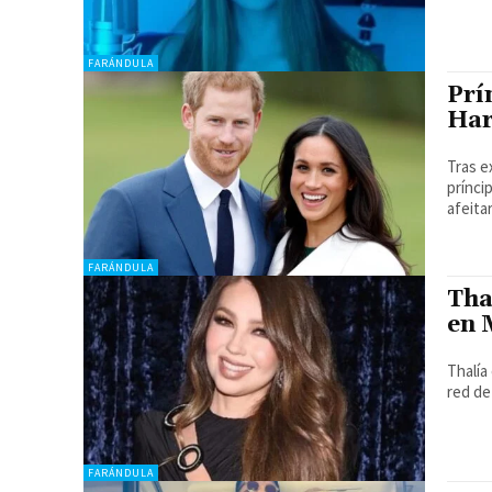
FARÁNDULA
Prí
Har
Tras e
prínci
afeitar
FARÁNDULA
Tha
en 
Thalía
red de
FARÁNDULA