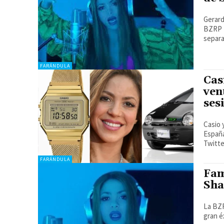
Gerard
BZRP M
separa
FARÁNDULA
Cas
ven
ses
Casio 
España
Twitte
FARÁNDULA
Fam
Sha
La BZR