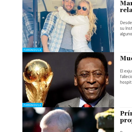
Mar
rel
Desde 
su Ins
alguno
FARÁNDULA
Mue
El exj
fallec
hospita
FARÁNDULA
Prí
pro