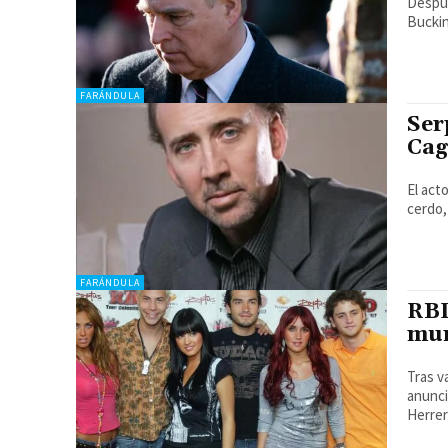
Despué
Buckin
FARÁNDULA
Ser
Cag
El act
cerdo,
FARÁNDULA
RBD
mun
Tras v
anunciar
Herrer