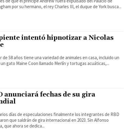
s de que el príncipe Andrew fuera expulsado del Palacio de
gham por su hermano, el rey Charles III, el duque de York busca...
piente intentó hipnotizar a Nicolas
e
or de 58 años tiene una variedad de animales en casa, incluido un
 un gato Maine Coon llamado Merlín y tortugas acuáticas,...
 anunciará fechas de su gira
dial
arios días de especulaciones finalmente los integrantes de RBD
on que saldrán de gira internacional en 2023. Sin Alfonso
a, que ahora se dedica...