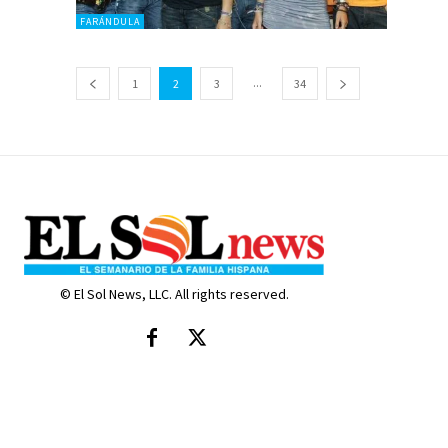
FARÁNDULA
...
1
2
3
34
© El Sol News, LLC. All rights reserved.