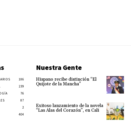
as
Nuestra Gente
Hispano recibe distinción “El
ARIOS
186
Quijote de la Mancha”
L
239
OGÍA
76
LES
87
Exitoso lanzamiento de la novela
2
“Las Alas del Corazón”, en Cali
404