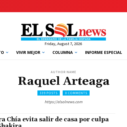
Friday, August 7, 2026
TO
VIVIR MEJOR
COLUMNA
INFORME ESPECIAL
AUTHOR NAME
Raquel Arteaga
339 POSTS
0 COMMENTS
https://elsolnews.com
ra Chía evita salir de casa por culpa
Shakira