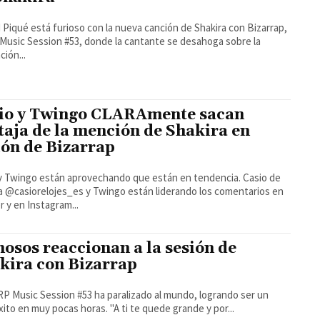
 Piqué está furioso con la nueva canción de Shakira con Bizarrap,
usic Session #53, donde la cantante se desahoga sobre la
ción...
io y Twingo CLARAmente sacan
taja de la mención de Shakira en
ión de Bizarrap
y Twingo están aprovechando que están en tendencia. Casio de
 @casiorelojes_es y Twingo están liderando los comentarios en
r y en Instagram...
osos reaccionan a la sesión de
kira con Bizarrap
P Music Session #53 ha paralizado al mundo, logrando ser un
gran éxito en muy pocas horas. "A ti te quede grande y por...