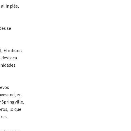
al inglés,
tes se
ll, Elmhurst
n destaca
unidades
uevos
avesend, en
 Springville,
ros, lo que
res.