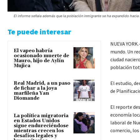
El informe señala además que la población inmigrante se ha expandido hacia 
Te puede interesar
NUEVA YORK.- 
El vapeo habría
mundo. Un reci
ocasionado muerte de
ciudad naciero
Mauro, hijo de Aylín
Mujica
población tot
El estudio, 
Real Madrid, a un paso
de fichar a la joya
de Planificaci
marfileña Yan
Diomande
El reporte de
economía local
La política migratoria
en Estados Unidos
laboral de Nu
sigue endureciéndose
comercio, los 
mientras crecen los
desafíos legales y