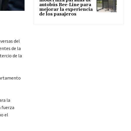
moderniza paradas de
autobús Bee-Line para
mejorar la experiencia
de los pasajeros
versas del
entes de la
tercio de la
partamento
ra la
a fuerza
o el