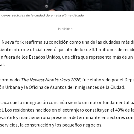
nuevos sectores de la ciudad durante la última década.
- Publicidad -
Nueva York reafirma su condición como una de las ciudades más di
ente informe oficial reveló que alrededor de 3.1 millones de resid
n fuera de los Estados Unidos, una cifra que representa más de un 
al.
denominado
The Newest New Yorkers 2026
, fue elaborado por el De
ón Urbana y la Oficina de Asuntos de Inmigrantes de la Ciudad.
staca que la inmigración continúa siendo un motor fundamental pa
. Los residentes nacidos en el extranjero constituyen el 43% de l
eva York y mantienen una presencia determinante en sectores com
servicios, la construcción y los pequeños negocios.