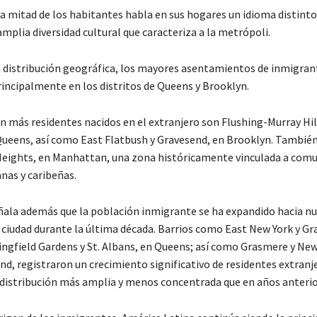
a mitad de los habitantes habla en sus hogares un idioma distinto 
amplia diversidad cultural que caracteriza a la metrópoli.
a distribución geográfica, los mayores asentamientos de inmigran
incipalmente en los distritos de Queens y Brooklyn.
on más residentes nacidos en el extranjero son Flushing-Murray Hi
Queens, así como East Flatbush y Gravesend, en Brooklyn. Tambié
eights, en Manhattan, una zona históricamente vinculada a com
nas y caribeñas.
ñala además que la población inmigrante se ha expandido hacia n
a ciudad durante la última década. Barrios como East New York y Gr
ingfield Gardens y St. Albans, en Queens; así como Grasmere y New
nd, registraron un crecimiento significativo de residentes extranje
 distribución más amplia y menos concentrada que en años anterio