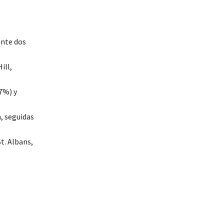
ente dos
ill,
7%) y
, seguidas
t. Albans,