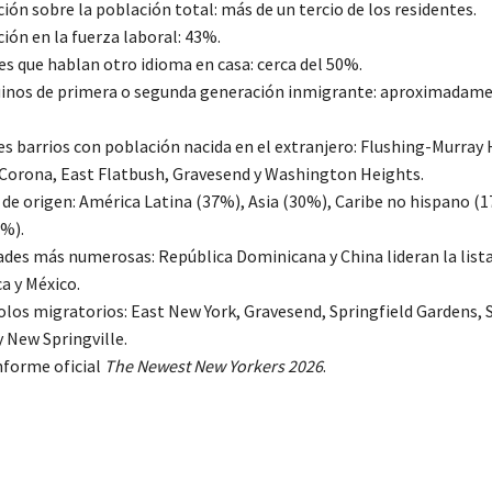
ción sobre la población total: más de un tercio de los residentes.
ción en la fuerza laboral: 43%.
es que hablan otro idioma en casa: cerca del 50%.
inos de primera o segunda generación inmigrante: aproximadam
es barrios con población nacida en el extranjero: Flushing-Murray H
Corona, East Flatbush, Gravesend y Washington Heights.
 de origen: América Latina (37%), Asia (30%), Caribe no hispano (1
%).
des más numerosas: República Dominicana y China lideran la lista
a y México.
olos migratorios: East New York, Gravesend, Springfield Gardens, S
 New Springville.
Informe oficial
The Newest New Yorkers 2026
.