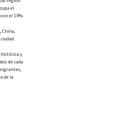
pal región
cupa el
 con el 14%.
 China,
 ciudad.
histórica y
 dos de cada
migrantes,
a de la