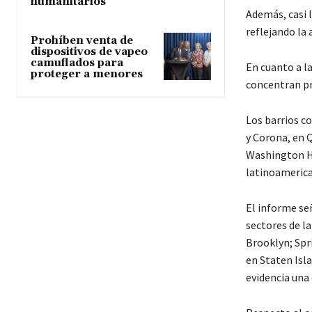
humanitarios
Además, casi l
reflejando la 
Prohíben venta de
dispositivos de vapeo
camuflados para
En cuanto a l
proteger a menores
concentran pr
Los barrios c
y Corona, en 
Washington H
latinoamerica
El informe se
sectores de l
Brooklyn; Spr
en Staten Isla
evidencia una