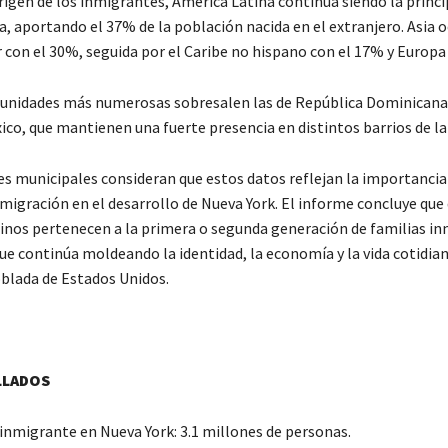
rigen de los inmigrantes, América Latina continúa siendo la princi
, aportando el 37% de la población nacida en el extranjero. Asia o
 con el 30%, seguida por el Caribe no hispano con el 17% y Europa
unidades más numerosas sobresalen las de República Dominicana,
co, que mantienen una fuerte presencia en distintos barrios de la
es municipales consideran que estos datos reflejan la importancia 
nmigración en el desarrollo de Nueva York. El informe concluye que
inos pertenecen a la primera o segunda generación de familias in
ue continúa moldeando la identidad, la economía y la vida cotidian
blada de Estados Unidos.
LLADOS
inmigrante en Nueva York: 3.1 millones de personas.