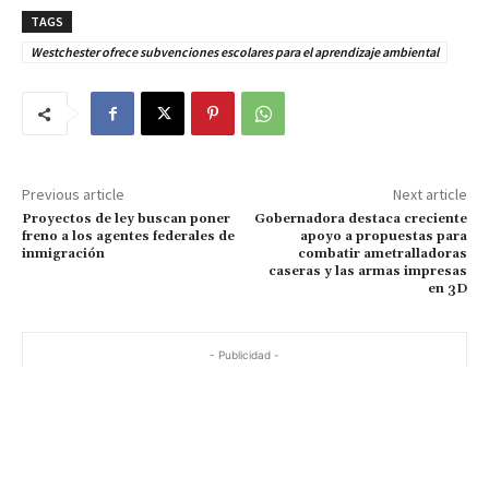
TAGS
Westchester ofrece subvenciones escolares para el aprendizaje ambiental
Previous article
Next article
Proyectos de ley buscan poner
Gobernadora destaca creciente
freno a los agentes federales de
apoyo a propuestas para
inmigración
combatir ametralladoras
caseras y las armas impresas
en 3D
- Publicidad -