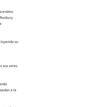
ncendios
Roxbury
a
ncluyendo su
s sus seres
zando
ayudar a la