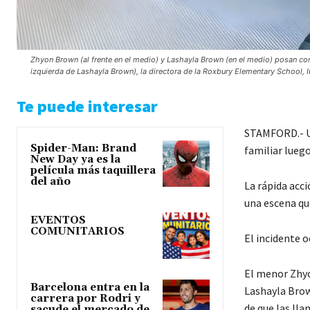
Zhyon Brown (al frente en el medio) y Lashayla Brown (en el medio) posan c
izquierda de Lashayla Brown), la directora de la Roxbury Elementary School, Iul
Te puede interesar
STAMFORD.- Un
Spider-Man: Brand
familiar lueg
New Day ya es la
película más taquillera
del año
La rápida acc
una escena qu
EVENTOS
COMUNITARIOS
El incidente o
El menor Zhyo
Barcelona entra en la
Lashayla Brown
carrera por Rodri y
de que las ll
sacude el mercado de