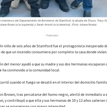
on miembros del Departamento de Bomberos de Stamford; la abuela de Zhyon, Tracy Go
iana Roata (a la izquierda) y Sarah Arnold (a la derecha). (Foto: Iuliana Roata).
- Publicidad -
 niño de seis años de Stamford fue el protagonista inesperado d
o de que un incendio consumiera por completo la casa donde vivían
ión del menor ayudó a que su madre y sus dos hermanas escaparan 
e ha conmovido a la comunidad local.
currió cuando el fuego se desató en el interior del domicilio familia
n Brown, tras percatarse del humo negro, alertó de inmediato a 
, y contribuyó a que ella y sus hermanas de 10 y 12 años salieran 
amas se propagaran con mayor intensidad.