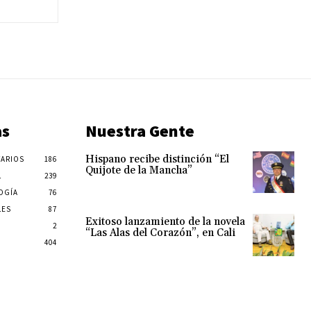
as
Nuestra Gente
Hispano recibe distinción “El
ARIOS
186
Quijote de la Mancha”
L
239
OGÍA
76
LES
87
Exitoso lanzamiento de la novela
2
“Las Alas del Corazón”, en Cali
404