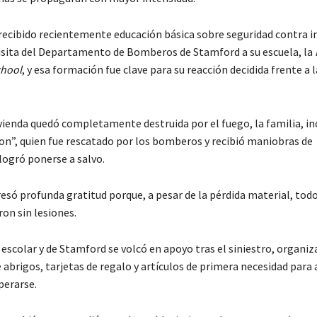
 recibido recientemente educación básica sobre seguridad contra i
isita del Departamento de Bomberos de Stamford a su escuela, la
chool
, y esa formación fue clave para su reacción decidida frente a l
ivienda quedó completamente destruida por el fuego, la familia, i
n”, quien fue rescatado por los bomberos y recibió maniobras de
logró ponerse a salvo.
esó profunda gratitud porque, a pesar de la pérdida material, todo
ron sin lesiones.
escolar y de Stamford se volcó en apoyo tras el siniestro, organi
abrigos, tarjetas de regalo y artículos de primera necesidad para 
perarse.