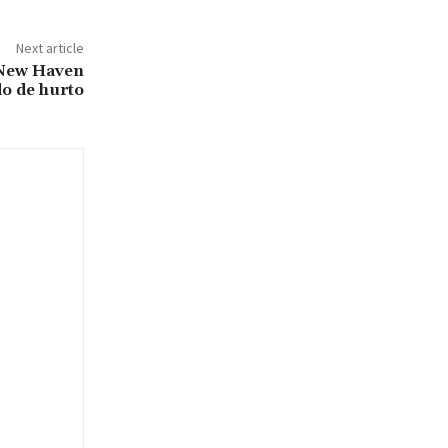
Next article
e New Haven
do de hurto