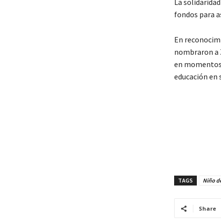
La solidarida
fondos para as
En reconocimi
nombraron a Z
en momentos c
educación en 
TAGS
Niño de
Share