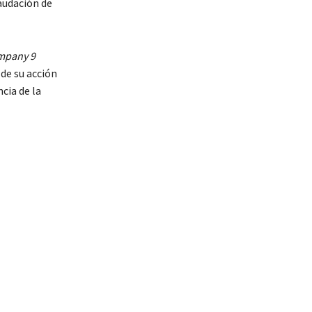
audación de
mpany 9
de su acción
cia de la