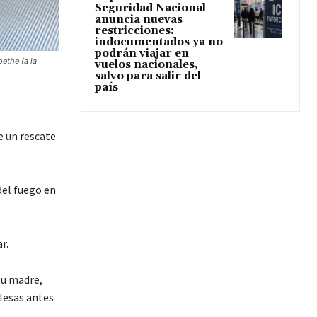
Seguridad Nacional
anuncia nuevas
restricciones:
indocumentados ya no
podrán viajar en
ethe (a la
vuelos nacionales,
salvo para salir del
país
e un rescate
.
del fuego en
r.
su madre,
ilesas antes