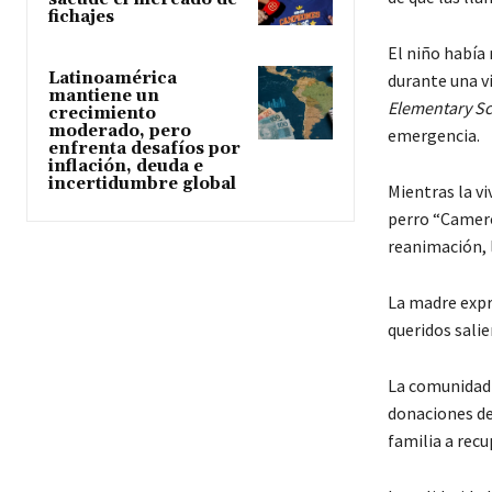
fichajes
El niño había
Latinoamérica
durante una v
mantiene un
Elementary S
crecimiento
moderado, pero
emergencia.
enfrenta desafíos por
inflación, deuda e
incertidumbre global
Mientras la v
perro “Camero
reanimación, 
La madre expr
queridos salie
La comunidad 
donaciones de 
familia a recu