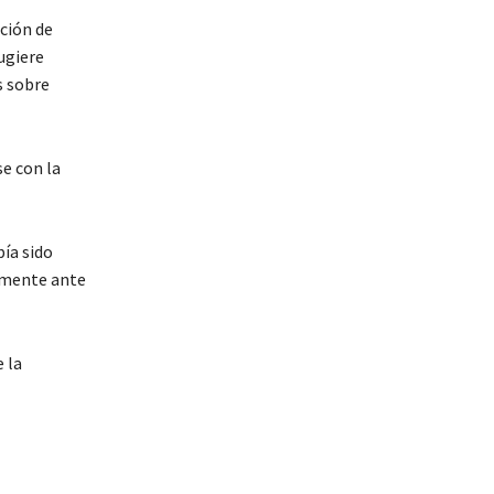
ción de
ugiere
s sobre
e con la
ía sido
vamente ante
 la