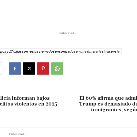
- Publicidad -
pos y 17 cajas con restos cremados encontrados en una funeraria sin licencia
olicía informan bajos
El 60% afirma que admi
elitos violentos en 2025
Trump es demasiado du
inmigrantes, segú
- Publicidad -