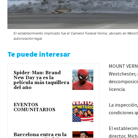
El establecimiento implicado fue el Camelot Funeral Home, ubicado en Westch
autorización legal.
Te puede interesar
MOUNT VERNON
Spider-Man: Brand
Westchester, 
New Day ya es la
descomposició
película más taquillera
del año
licencia.
La inspección
EVENTOS
COMUNITARIOS
condiciones qu
El establecim
Barcelona entra en la
director, Mic