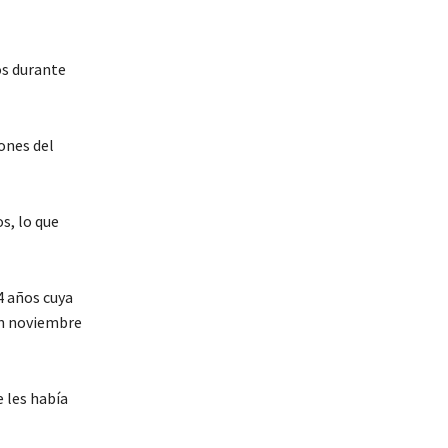
os durante
ones del
s, lo que
4 años cuya
en noviembre
 les había