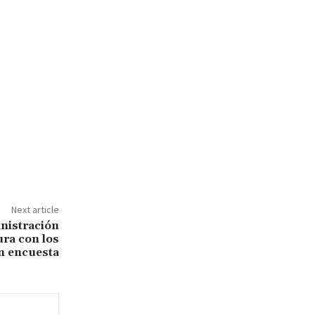
Next article
nistración
ra con los
n encuesta