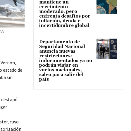
mantiene un
crecimiento
moderado, pero
enfrenta desafíos por
inflación, deuda e
incertidumbre global
ida
Departamento de
Seguridad Nacional
anuncia nuevas
restricciones:
indocumentados ya no
 Vernon,
podrán viajar en
o estado de
vuelos nacionales,
salvo para salir del
aba sin
país
, destapó
gar.
ster, cuyo
utorización