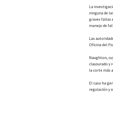
La investigac
ninguna de las
graves fallas
manejo de fal
Las autoridad
Oficina del Fi
Naughton, cuy
clausurado y 
la corte más 
El caso ha ge
regulación y s