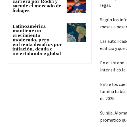
carrera por Rodri y
legal.
sacude el mercado de
fichajes
Según los inf
meses a pesar 
Latinoamérica
mantiene un
crecimiento
moderado, pero
Las autoridad
enfrenta desafíos por
edificio y que
inflación, deuda e
incertidumbre global
En el sótano, 
intensificó la
Entre los cue
familia había
de 2025.
Su hija, Aloma
prometido que