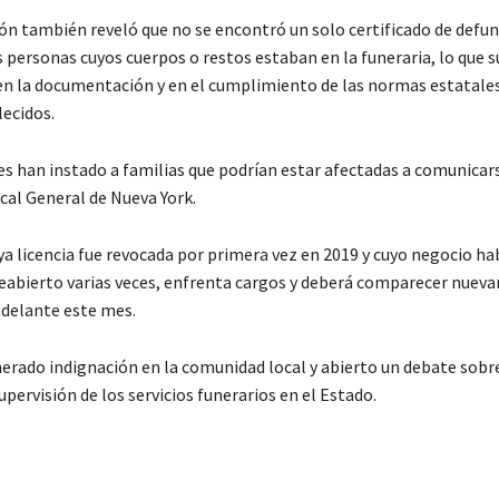
ión también reveló que no se encontró un solo certificado de defun
 personas cuyos cuerpos o restos estaban en la funeraria, lo que s
 en la documentación y en el cumplimiento de las normas estatale
lecidos.
es han instado a familias que podrían estar afectadas a comunicars
scal General de Nueva York.
a licencia fue revocada por primera vez en 2019 y cuyo negocio hab
reabierto varias veces, enfrenta cargos y deberá comparecer nue
adelante este mes.
nerado indignación en la comunidad local y abierto un debate sobre
upervisión de los servicios funerarios en el Estado.