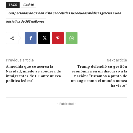
TAGS
Casi 40
000 personas de CT han visto canceladas sus deudas médicas gracias a una
iniciativa de $63 millones
Previous article
Next article
A medida que se acerca la
Trump defendió su gestión
Navidad, miedo se apodera de
económica en un discurso a la
inmigrantes de CT ante nueva
nación: “Estamos a punto de
política federal
un auge como el mundo nunca
ha visto”
- Publicidad -