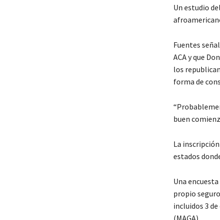
Un estudio del
afroamericano
Fuentes señal
ACA y que Don
los republica
forma de cons
“Probablement
buen comienz
La inscripció
estados dond
Una encuesta 
propio seguro
incluidos 3 d
(MAGA).