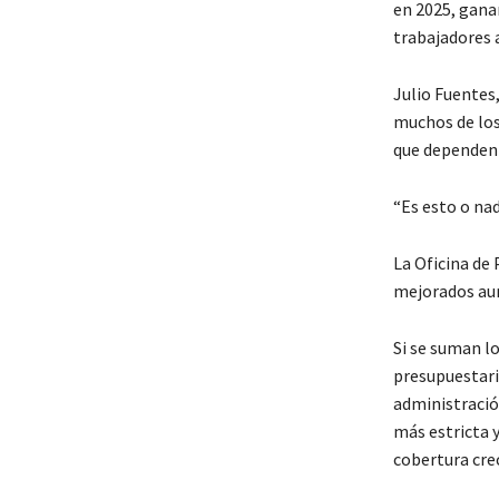
en 2025, gana
trabajadores 
Julio Fuentes
muchos de los
que dependen 
“Es esto o nad
La Oficina de 
mejorados aum
Si se suman l
presupuestari
administració
más estricta y
cobertura cre