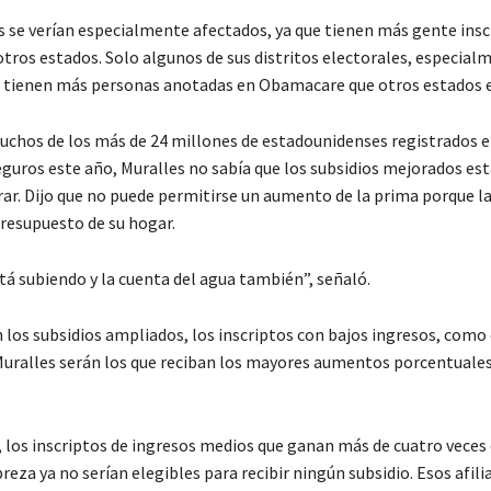
as se verían especialmente afectados, ya que tienen más gente insc
tros estados. Solo algunos de sus distritos electorales, especialm
a, tienen más personas anotadas en Obamacare que otros estados 
muchos de los más de 24 millones de estadounidenses registrados e
guros este año, Muralles no sabía que los subsidios mejorados es
ar. Dijo que no puede permitirse un aumento de la prima porque la
presupuesto de su hogar.
stá subiendo y la cuenta del agua también”, señaló.
 los subsidios ampliados, los inscriptos con bajos ingresos, como 
ralles serán los que reciban los mayores aumentos porcentuales
a, los inscriptos de ingresos medios que ganan más de cuatro veces
reza ya no serían elegibles para recibir ningún subsidio. Esos afil