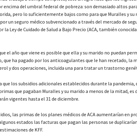
or encima del umbral federal de pobreza: son demasiado altos para 
lorida, pero lo suficientemente bajos como para que Muralles y su
por un seguro médico subvencionado a través del mercado de seg
or la Ley de Cuidado de Salud a Bajo Precio (ACA, también conocid
que el año que viene es posible que ella y su marido no puedan perm
, que ha pagado por los anticoagulantes que le han recetado, la 
erol y dos operaciones, incluida una para tratar un trastorno genét
a que los subsidios adicionales establecidos durante la pandemia, 
primas que pagaban Muralles y su marido a menos de la mitad, es de
rán vigentes hasta el 31 de diciembre.
sidios, las primas de los planes médicos de ACA aumentarían en 
 algunos estados las facturas que pagan las personas se duplicaría
 estimaciones de KFF.