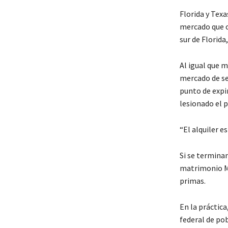
Florida y Tex
mercado que o
sur de Florid
Al igual que 
mercado de se
punto de expir
lesionado el 
“El alquiler e
Si se terminan
matrimonio Mu
primas.
En la práctic
federal de pob