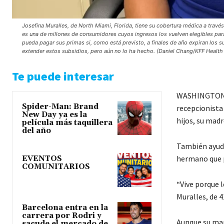
Josefina Muralles, de North Miami, Florida, tiene su cobertura médica a trav
es una de millones de consumidores cuyos ingresos los vuelven elegibles para 
pueda pagar sus primas si, como está previsto, a finales de año expiran lo
extender estos subsidios, pero aún no lo ha hecho. (Daniel Chang/KFF Health
Te puede interesar
WASHINGTON D
Spider-Man: Brand
recepcionista 
New Day ya es la
hijos, su madr
película más taquillera
del año
También ayuda
hermano que p
EVENTOS
COMUNITARIOS
“Vive porque 
Muralles, de 4
Barcelona entra en la
carrera por Rodri y
Aunque su mar
sacude el mercado de