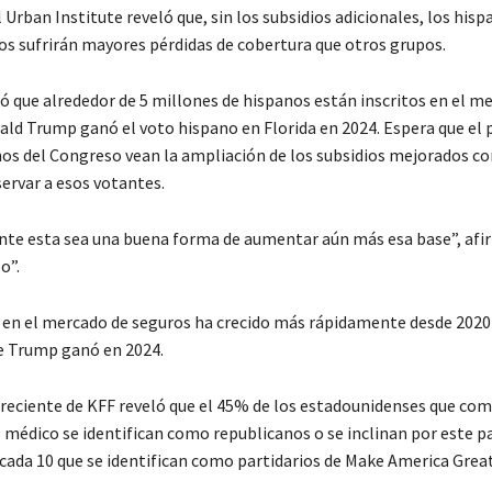
 Urban Institute reveló que, sin los subsidios adicionales, los hisp
s sufrirán mayores pérdidas de cobertura que otros grupos.
ó que alrededor de 5 millones de hispanos están inscritos en el m
ald Trump ganó el voto hispano en Florida en 2024. Espera que el 
nos del Congreso vean la ampliación de los subsidios mejorados c
ervar a esos votantes.
e esta sea una buena forma de aumentar aún más esa base”, afi
o”.
n en el mercado de seguros ha crecido más rápidamente desde 2020
e Trump ganó en 2024.
reciente de KFF reveló que el 45% de los estadounidenses que co
 médico se identifican como republicanos o se inclinan por este pa
e cada 10 que se identifican como partidarios de Make America Grea