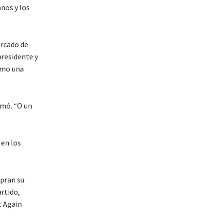
anos y los
ercado de
presidente y
omo una
rmó. “O un
 en los
mpran su
rtido,
t Again