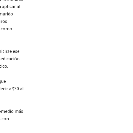
aplicar al
 marido
uros
a como
itirse ese
medicación
ico.
que
cir a $30 al
promedio más
n con