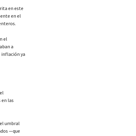
rita en este
ente en el
enteros.
n el
taban a
 inflación ya
el
 en las
 el umbral
iados —que