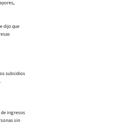
ayores,
 dijo que
resas
los subsidios
.
 de ingresos
rsonas sin