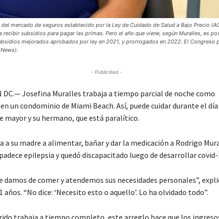
és del mercado de seguros establecido por la Ley de Cuidado de Salud a Bajo Precio (A
recibir subsidios para pagar las primas. Pero el año que viene, según Muralles, es po
s subsidios mejorados aprobados por ley en 2021, y prorrogados en 2022. El Congreso
 News).
- Publicidad -
C.— Josefina Muralles trabaja a tiempo parcial de noche como
en un condominio de Miami Beach. Así, puede cuidar durante el día 
e mayor y su hermano, que está paralítico.
 a su madre a alimentar, bañar y dar la medicación a Rodrigo Mural
adece epilepsia y quedó discapacitado luego de desarrollar covid-
le damos de comer y atendemos sus necesidades personales”, expli
1 años. “No dice: ‘Necesito esto o aquello’. Lo ha olvidado todo”.
ido trabaja a tiempo completo, este arreglo hace que los ingreso