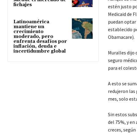
fichajes
estén justo p
Medicaid de F
puedan optar 
Latinoamérica
mantiene un
establecido p
crecimiento
moderado, pero
Obamacare).
enfrenta desafíos por
inflación, deuda e
incertidumbre global
Muralles dijo 
seguro médico
para el colest
A esto se sum
redujeron las 
mes, solo esta
Sin estos sub
del 75%, y en
creces, según