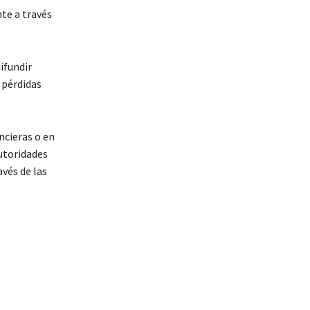
nte a través
ifundir
 pérdidas
ncieras o en
utoridades
vés de las