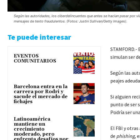
Según las autoridades, los ciberdelincuentes que antes se hacían pasar por v
mensajes de texto fraudulentos. (Fotos: Justin Sullivan/Getty Images).
Te puede interesar
STAMFORD.- Ex
EVENTOS
simulan ser d
COMUNITARIOS
Según las aut
peajes adeuda
Barcelona entra en la
carrera por Rodri y
Si alguien rec
sacude el mercado de
fichajes
punto de ser 
Podría ser una
Latinoamérica
mantiene un
El FBI y otras
crecimiento
moderado, pero
de
phishing
, 
enfrenta desafíos por