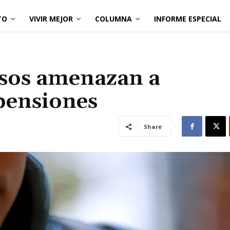
TO
VIVIR MEJOR
COLUMNA
INFORME ESPECIAL
lsos amenazan a
pensiones
Share