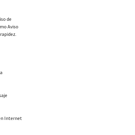
iso de
omo Aviso
 rapidez.
na
saje
en Internet