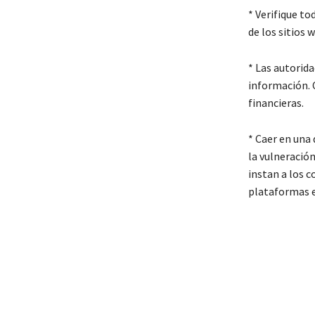
* Verifique to
de los sitios 
* Las autorida
información. C
financieras.
* Caer en una 
la vulneració
instan a los c
plataformas e