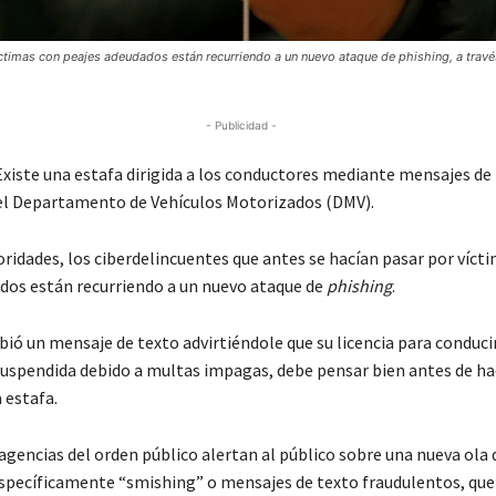
íctimas con peajes adeudados están recurriendo a un nuevo ataque de phishing, a travé
- Publicidad -
iste una estafa dirigida a los conductores mediante mensajes de
el Departamento de Vehículos Motorizados (DMV).
oridades, los ciberdelincuentes que antes se hacían pasar por víct
dos están recurriendo a un nuevo ataque de
phishing
.
ibió un mensaje de texto advirtiéndole que su licencia para conduci
suspendida debido a multas impagas, debe pensar bien antes de h
 estafa.
 agencias del orden público alertan al público sobre una nueva ola 
específicamente “smishing” o mensajes de texto fraudulentos, que