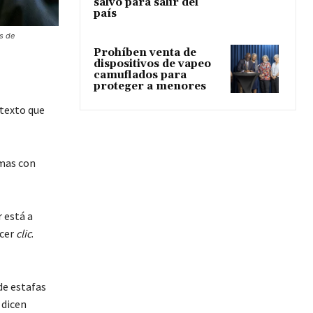
salvo para salir del
país
s de
Prohíben venta de
dispositivos de vapeo
camuflados para
proteger a menores
 texto que
imas con
r está a
acer
clic
.
de estafas
 dicen