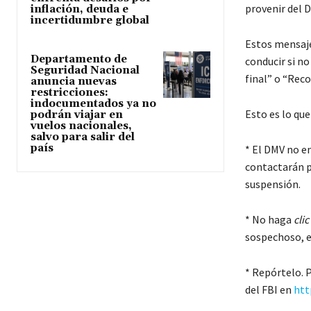
provenir del 
inflación, deuda e
incertidumbre global
Estos mensaje
Departamento de
conducir si n
Seguridad Nacional
final” o “Reco
anuncia nuevas
restricciones:
indocumentados ya no
Esto es lo que
podrán viajar en
vuelos nacionales,
salvo para salir del
país
* El DMV no en
contactarán p
suspensión.
* No haga
clic
sospechoso, e
* Repórtelo. 
del FBI en
htt