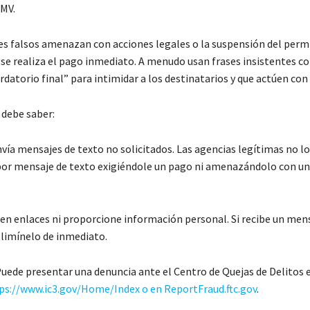
DMV.
s falsos amenazan con acciones legales o la suspensión del perm
o se realiza el pago inmediato. A menudo usan frases insistentes c
rdatorio final” para intimidar a los destinatarios y que actúen con
 debe saber:
vía mensajes de texto no solicitados. Las agencias legítimas no lo
or mensaje de texto exigiéndole un pago ni amenazándolo con u
en enlaces ni proporcione información personal. Si recibe un men
limínelo de inmediato.
Puede presentar una denuncia ante el Centro de Quejas de Delitos 
ps://www.ic3.gov/Home/Index o en ReportFraud.ftc.gov
.