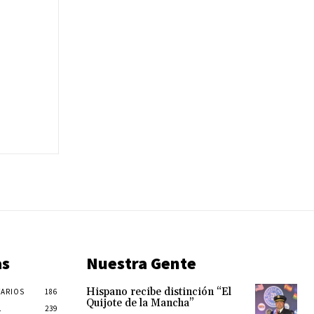
as
Nuestra Gente
Hispano recibe distinción “El
ARIOS
186
Quijote de la Mancha”
L
239