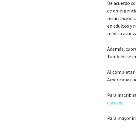
De acuerdo co
de emergencia,
resucitación 
en adultos y 
médica avanz
Además, cubre
También se in
Al completar c
Americana que 
Para inscribir
classes
.
Para mayor in