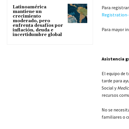
Latinoamérica
Para registra
mantiene un
Registration
crecimiento
moderado, pero
enfrenta desafíos por
Para mayor in
inflación, deuda e
incertidumbre global
Asistencia 
El equipo de t
tarde para ay
Social y
Medic
recursos comu
No se necesit
familiares o 