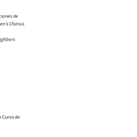
ciones de
en’s Chorus
.
ighbors
n Curso de