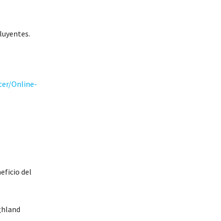
fluyentes.
er/Online-
eficio del
ighland