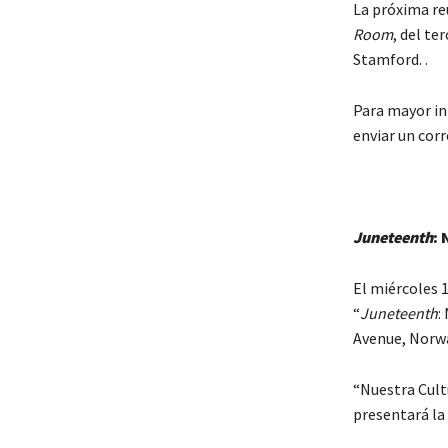
La próxima reu
Room
, del te
Stamford. .
Para mayor in
enviar un cor
Juneteenth
: 
El miércoles 1
“
Juneteenth
:
Avenue, Norw
“Nuestra Cult
presentará la