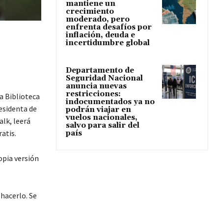
mantiene un
crecimiento
moderado, pero
enfrenta desafíos por
inflación, deuda e
incertidumbre global
Departamento de
Seguridad Nacional
anuncia nuevas
restricciones:
la Biblioteca
indocumentados ya no
esidenta de
podrán viajar en
vuelos nacionales,
lk, leerá
salvo para salir del
ratis.
país
opia versión
hacerlo. Se