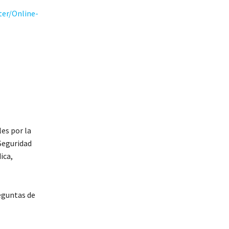
er/Online-
les por la
Seguridad
ica,
eguntas de