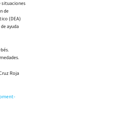
 situaciones
ón de
tico (DEA)
 de ayuda
ebés.
ermedades.
 Cruz Roja
opment-