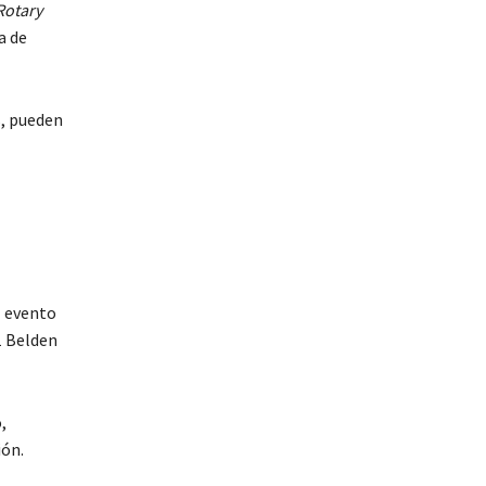
Rotary
a de
, pueden
el evento
1 Belden
,
ión.