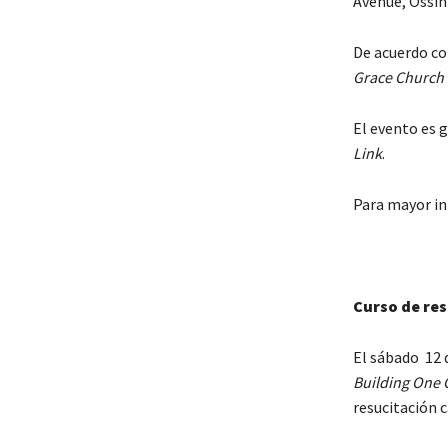
Avenue, Ossin
De acuerdo co
Grace Church 
El evento es 
Link
.
Para mayor i
Curso de re
El sábado 12 d
Building One
resucitación 