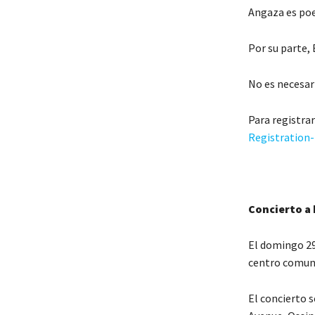
Angaza es poe
Por su parte, 
No es necesari
Para registra
Registration
Concierto a
El domingo 29 
centro comuni
El concierto s