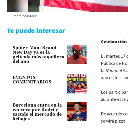
PhotoInc/iStock
Te puede interesar
Celebración
Spider-Man: Brand
New Day ya es la
El martes 17 d
película más taquillera
del año
Pública de No
la
National As
uno de los cin
EVENTOS
COMUNITARIOS
Los participa
durante este 
Barcelona entra en la
carrera por Rodri y
De acuerdo co
sacude el mercado de
fichajes
servirá pizza.