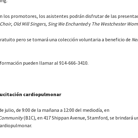
ing.
n los promotores, los asistentes podrán disfrutar de las presenta
Choir
,
Old Mill Singers
,
Sing We Enchanted
y
The Westchester Wom
gratuito pero se tomará una colección voluntaria a beneficio de
Ne
nformación pueden llamar al
914-666-3410.
sucitación cardiopulmonar
e julio, de 9:00 de la mañana a 12:00 del mediodía, en
 Community
(B1C), en 417 Shippan Avenue, Stamford, se brindará u
cardiopulmonar.