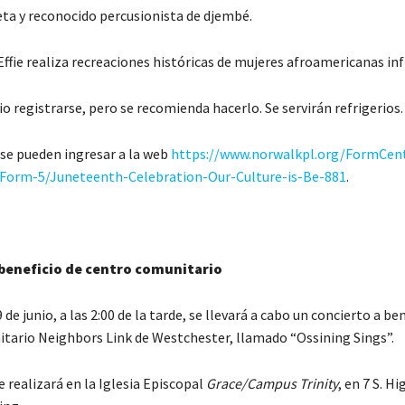
ta y reconocido percusionista de djembé.
Effie realiza recreaciones históricas de mujeres afroamericanas in
o registrarse, pero se recomienda hacerlo. Se servirán refrigerios.
rse pueden ingresar a la web
https://www.norwalkpl.org/FormCent
-Form-5/Juneteenth-Celebration-Our-Culture-is-Be-881
.
 beneficio de centro comunitario
de junio, a las 2:00 de la tarde, se llevará a cabo un concierto a ben
tario Neighbors Link de Westchester, llamado “Ossining Sings”.
e realizará en la Iglesia Episcopal
Grace/Campus Trinity
, en 7 S. H