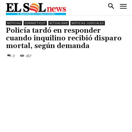
NOTICIAS
CONNECTICUT
ACTUALIDAD
NOTICIAS JUDICIALES
Policía tardó en responder
cuando inquilino recibió disparo
mortal, según demanda
0
457