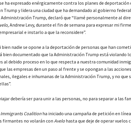
n se ha expresado enérgicamente contra los planes de deportación 
n Trump y lidera una ciudad que ha demandado al gobierno federal
la Administración Trump, declaró que “llamé personalmente al dire
velo
, Andrew Levy, durante el fin de semana para expresar mi firme
empresarial e instarlo a que la reconsidere”.
i bien nadie se opone a la deportación de personas que han cometi
tá bien documentado que la Administración Trump está violando l
 al debido proceso en lo que respecta a nuestra comunidad inmig
ue las empresas den un paso al frente y se opongan a las accione
nales, ilegales e inhumanas de la Administración Trump, y no que 
llas”.
viajar debería ser para unir a las personas, no para separar a las fam
Immigrants Coalition
ha iniciado una campaña de petición en línea
os firmantes no volarán con
Avelo
hasta que deje de operar vuelos c