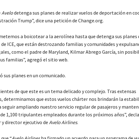
e
Avelo
detenga sus planes de realizar vuelos de deportación en c
stración Trump”, dice una petición de Change.org.
temos a boicotear a la aerolínea hasta que detenga sus planes d
s de ICE, que están destrozando familias y comunidades y expulsan
ales, como el padre de Maryland, Kilmar Abrego García, sin posibi
us familias”, agregó el sitio web.
ó sus planes en un comunicado.
entes de que este es un tema delicado y complejo. Tras extensas
s, determinamos que estos vuelos chárter nos brindarán la estabil
a seguir ampliando nuestro servicio regular de pasajeros y manten
de 1,100 tripulantes empleados durante los próximos años”, decl
 y director ejecutivo de
Avelo Airlines
.
 que “
Avelo Airlines
ha firmado un acuerdo para un programa de vu