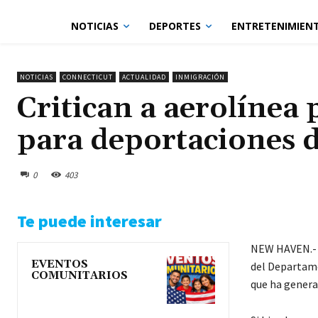
NOTICIAS
DEPORTES
ENTRETENIMIEN
NOTICIAS
CONNECTICUT
ACTUALIDAD
INMIGRACIÓN
Critican a aerolínea 
para deportaciones 
0
403
Te puede interesar
NEW HAVEN.
EVENTOS
del Departame
COMUNITARIOS
que ha generad