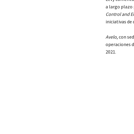
a largo plazo
Control and 
iniciativas d
Avelo
, con se
operaciones 
2021.