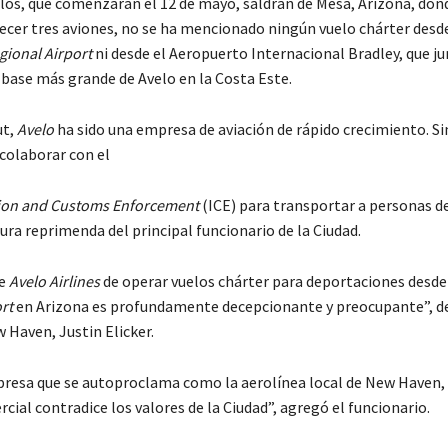
uelos, que comenzarán el 12 de mayo, saldrán de Mesa, Arizona, do
ecer tres aviones, no se ha mencionado ningún vuelo chárter desd
ional Airport
ni desde el Aeropuerto Internacional Bradley, que j
base más grande de Avelo en la Costa Este.
ut,
Avelo
ha sido una empresa de aviación de rápido crecimiento. S
 colaborar con el
tion and Customs Enforcement
(ICE) para transportar a personas 
ra reprimenda del principal funcionario de la Ciudad.
de
Avelo Airlines
de operar vuelos chárter para deportaciones desde
rt
en Arizona es profundamente decepcionante y preocupante”, de
 Haven, Justin Elicker.
resa que se autoproclama como la aerolínea local de New Haven,
cial contradice los valores de la Ciudad”, agregó el funcionario.