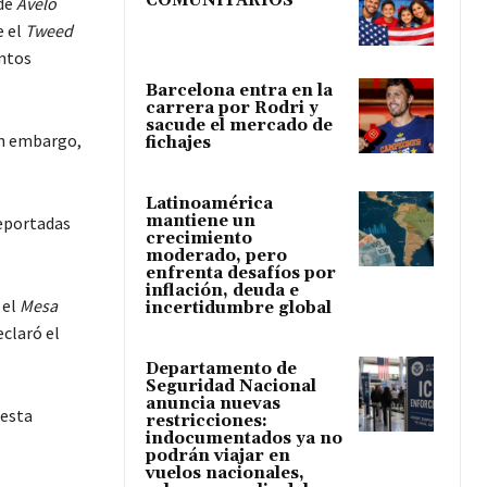
COMUNITARIOS
nde
Avelo
e el
Tweed
untos
Barcelona entra en la
carrera por Rodri y
sacude el mercado de
in embargo,
fichajes
Latinoamérica
mantiene un
deportadas
crecimiento
moderado, pero
enfrenta desafíos por
inflación, deuda e
 el
Mesa
incertidumbre global
claró el
Departamento de
Seguridad Nacional
anuncia nuevas
 esta
restricciones:
indocumentados ya no
podrán viajar en
vuelos nacionales,