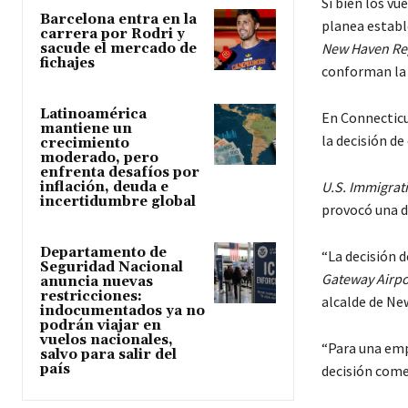
Si bien los v
Barcelona entra en la
planea establ
carrera por Rodri y
New Haven Reg
sacude el mercado de
fichajes
conforman la 
Latinoamérica
En Connectic
mantiene un
la decisión de
crecimiento
moderado, pero
enfrenta desafíos por
U.S. Immigra
inflación, deuda e
incertidumbre global
provocó una du
Departamento de
“La decisión 
Seguridad Nacional
Gateway Airpo
anuncia nuevas
restricciones:
alcalde de New
indocumentados ya no
podrán viajar en
vuelos nacionales,
“Para una emp
salvo para salir del
país
decisión comer