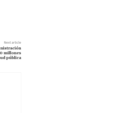
Next article
nistración
0 millones
lud pública