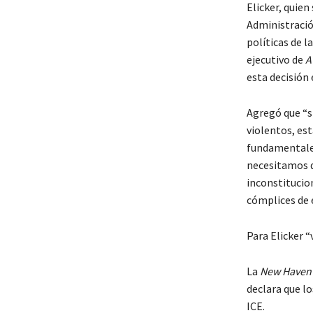
Elicker, quie
Administració
políticas de 
ejecutivo de
A
esta decisión 
Agregó que “s
violentos, es
fundamentales
necesitamos q
inconstitucio
cómplices de e
Para Elicker “
La
New Haven 
declara que l
ICE.