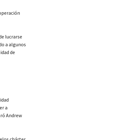
ooperación
e lucrarse
do a algunos
lidad de
idad
er a
aró Andrew
elos chárter