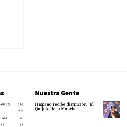
as
Nuestra Gente
Hispano recibe distinción “El
ARIOS
186
Quijote de la Mancha”
L
239
OGÍA
76
LES
87