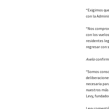
“Exigimos qu
con la Admini
“Nos comprome
con los vuelo
residentes leg
regresar con s
Avelo
confirm
“Somos consci
deliberacione
necesaria par
nuestros más 
Levy, fundador
Levy comentó