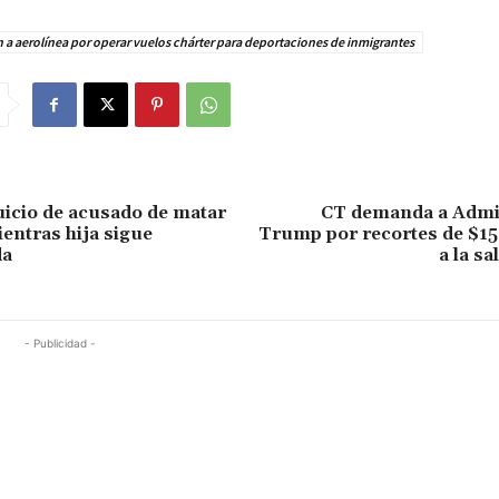
n a aerolínea por operar vuelos chárter para deportaciones de inmigrantes
icio de acusado de matar
CT demanda a Admi
ientras hija sigue
Trump por recortes de $15
da
a la sa
- Publicidad -