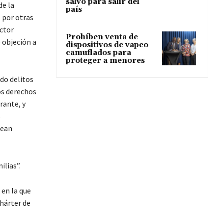
salvo para salir del
de la
país
 por otras
ctor
Prohíben venta de
 objeción a
dispositivos de vapeo
camuflados para
proteger a menores
do delitos
os derechos
rante, y
s
sean
ilias”.
 en la que
hárter de