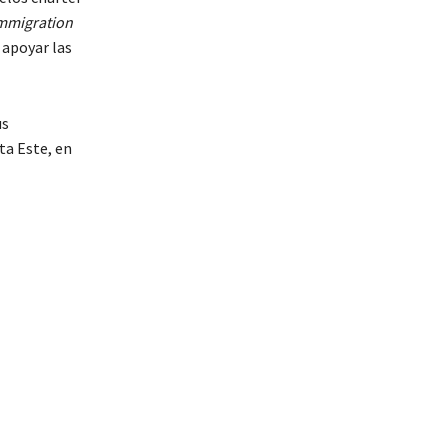
mmigration
 apoyar las
us
ta Este, en