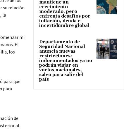
arte de los
mantiene un
crecimiento
r su relación
moderado, pero
, la
enfrenta desafíos por
inflación, deuda e
incertidumbre global
 comenzar mi
Departamento de
umanos. El
Seguridad Nacional
anuncia nuevas
lia, los
restricciones:
indocumentados ya no
podrán viajar en
vuelos nacionales,
salvo para salir del
país
só para que
n para
rmación de
sterior al