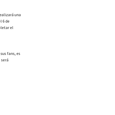
realizará una
l 6 de
letar el
sus fans, es
 será