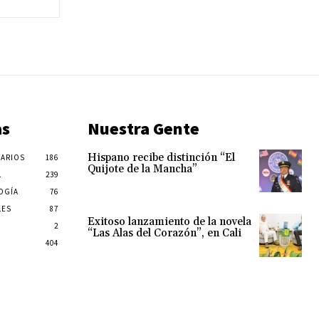
as
Nuestra Gente
Hispano recibe distinción “El
ARIOS
186
Quijote de la Mancha”
L
239
OGÍA
76
LES
87
Exitoso lanzamiento de la novela
2
“Las Alas del Corazón”, en Cali
404