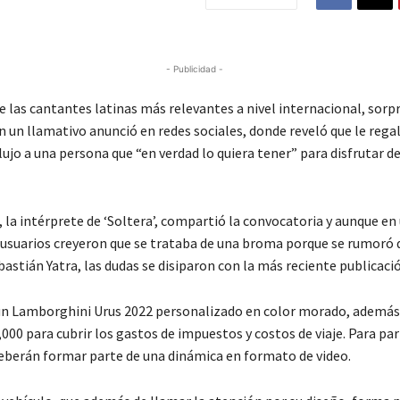
- Publicidad -
e las cantantes latinas más relevantes a nivel internacional, sorp
 un llamativo anunció en redes sociales, donde reveló que le regal
lujo a una persona que “en verdad lo quiera tener” para disfrutar
 la intérprete de ‘Soltera’, compartió la convocatoria y aunque en
usuarios creyeron que se trataba de una broma porque se rumoró q
bastián Yatra, las dudas se disiparon con la más reciente publicaci
un Lamborghini Urus 2022 personalizado en color morado, además
000 para cubrir los gastos de impuestos y costos de viaje. Para part
eberán formar parte de una dinámica en formato de video.