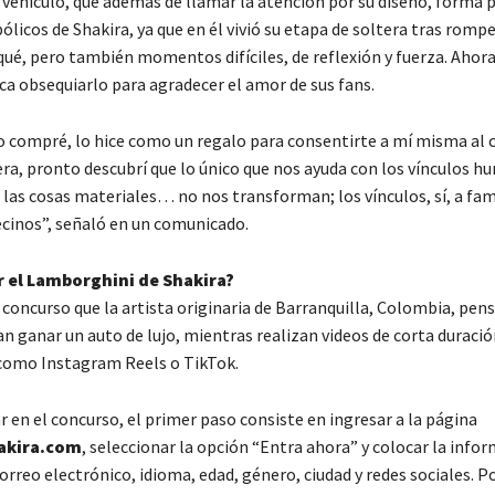
 vehículo, que además de llamar la atención por su diseño, forma p
ólicos de Shakira, ya que en él vivió su etapa de soltera tras rompe
ué, pero también momentos difíciles, de reflexión y fuerza. Ahora
ca obsequiarlo para agradecer el amor de sus fans.
 compré, lo hice como un regalo para consentirte a mí misma al
era, pronto descubrí que lo único que nos ayuda con los vínculos h
, las cosas materiales… no nos transforman; los vínculos, sí, a fami
ecinos”, señaló en un comunicado.
 el Lamborghini de Shakira?
 concurso que la artista originaria de Barranquilla, Colombia, pen
n ganar un auto de lujo, mientras realizan videos de corta duració
como Instagram Reels o TikTok.
r en el concurso, el primer paso consiste en ingresar a la página
akira.com
, seleccionar la opción “Entra ahora” y colocar la info
orreo electrónico, idioma, edad, género, ciudad y redes sociales. Po