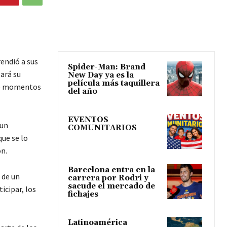
rendió a sus
Spider-Man: Brand
ará su
New Day ya es la
película más taquillera
 de momentos
del año
EVENTOS
 un
COMUNITARIOS
ue se lo
ón.
Barcelona entra en la
 de un
carrera por Rodri y
sacude el mercado de
icipar, los
fichajes
Latinoamérica