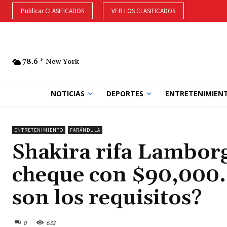
Publicar CLASIFICADOS
VER LOS CLASIFICADOS
78.6
F
New York
NOTICIAS
DEPORTES
ENTRETENIMIEN
ENTRETENIMIENTO
FARÁNDULA
Shakira rifa Lamborgh
cheque con $90,000.
son los requisitos?
0
632