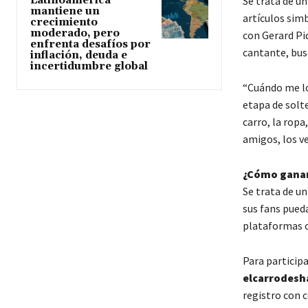
Se trata de un
Latinoamérica
mantiene un
artículos simb
crecimiento
moderado, pero
con Gerard Piq
enfrenta desafíos por
cantante, bus
inflación, deuda e
incertidumbre global
“Cuándo me lo
etapa de solt
carro, la ropa
amigos, los v
¿Cómo ganar
Se trata de un
sus fans pueda
plataformas 
Para participa
elcarrodesh
registro con c