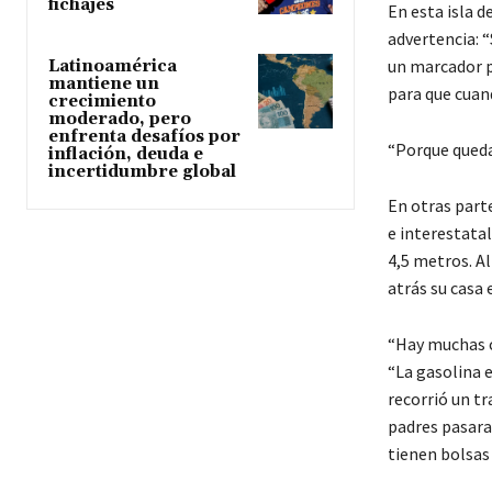
fichajes
En esta isla d
advertencia: “
un marcador p
Latinoamérica
mantiene un
para que cuan
crecimiento
moderado, pero
enfrenta desafíos por
“Porque quedar
inflación, deuda e
incertidumbre global
En otras parte
e interestatal
4,5 metros. Al
atrás su casa 
“Hay muchas c
“La gasolina e
recorrió un tr
padres pasara
tienen bolsas