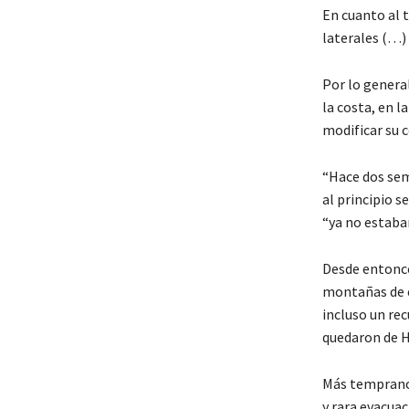
En cuanto al t
laterales (…) 
Por lo genera
la costa, en l
modificar su 
“Hace dos sem
al principio 
“ya no estaba
Desde entonce
montañas de e
incluso un re
quedaron de H
Más temprano 
y rara evacuac