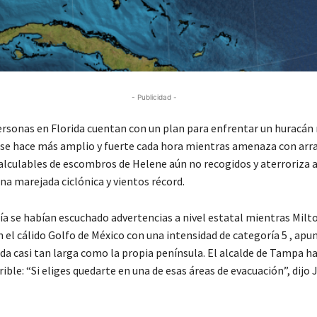
- Publicidad -
ersonas en Florida cuentan con un plan para enfrentar un huracán
se hace más amplio y fuerte cada hora mientras amenaza con arra
alculables de escombros de Helene aún no recogidos y aterroriza a
na marejada ciclónica y vientos récord.
ía se habían escuchado advertencias a nivel estatal mientras Milt
 el cálido Golfo de México con una intensidad de categoría 5 , apu
ida casi tan larga como la propia península. El alcalde de Tampa h
rible: “Si eliges quedarte en una de esas áreas de evacuación”, dijo 