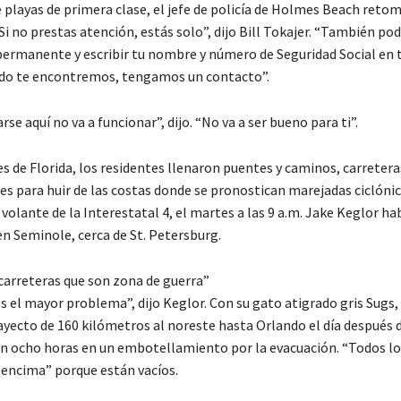
e playas de primera clase, el jefe de policía de Holmes Beach retom
Si no prestas atención, estás solo”, dijo Bill Tokajer. “También po
ermanente y escribir tu nombre y número de Seguridad Social en 
do te encontremos, tengamos un contacto”.
se aquí no va a funcionar”, dijo. “No va a ser bueno para ti”.
s de Florida, los residentes llenaron puentes y caminos, carretera
es para huir de las costas donde se pronostican marejadas ciclóni
 volante de la Interestatal 4, el martes a las 9 a.m. Jake Keglor ha
en Seminole, cerca de St. Petersburg.
arreteras que son zona de guerra”
s el mayor problema”, dijo Keglor. Con su gato atigrado gris Sugs,
ayecto de 160 kilómetros al noreste hasta Orlando el día después 
n ocho horas en un embotellamiento por la evacuación. “Todos lo
 encima” porque están vacíos.