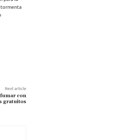
or tormenta
o
Next article
 fumar con
 gratuitos