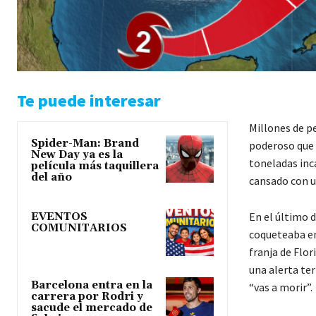
Te puede interesar
Millones de p
Spider-Man: Brand
poderoso que 
New Day ya es la
toneladas inc
película más taquillera
del año
cansado con u
En el último d
EVENTOS
COMUNITARIOS
coqueteaba en
franja de Flor
una alerta ter
Barcelona entra en la
“vas a morir”.
carrera por Rodri y
sacude el mercado de