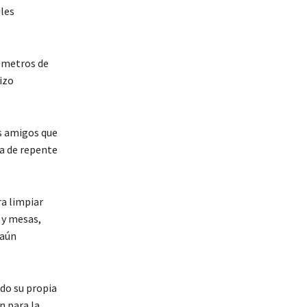
iles
lómetros de
izo
os amigos que
ta de repente
ra limpiar
 y mesas,
 aún
do su propia
n para la