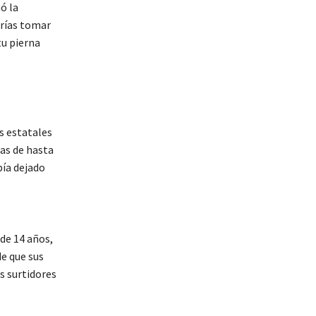
ó la
drías tomar
tu pierna
s estatales
cas de hasta
bía dejado
 de 14 años,
de que sus
s surtidores