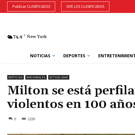
Publicar CLASIFICADOS
VER LOS CLASIFICADOS
74.9
F
New York
NOTICIAS
DEPORTES
ENTRETENIMIEN
NOTICIAS
NACIONALES
ACTUALIDAD
Milton se está perfi
violentos en 100 año
0
1339