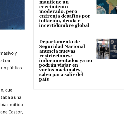
mantiene un
crecimiento
moderado, pero
enfrenta desafíos por
inflación, deuda e
incertidumbre global
Departamento de
Seguridad Nacional
anuncia nuevas
 masivo y
restricciones:
strar
indocumentados ya no
podrán viajar en
 un público
vuelos nacionales,
salvo para salir del
país
on, que
ntaba a una
abía emitido
Jane Castor,