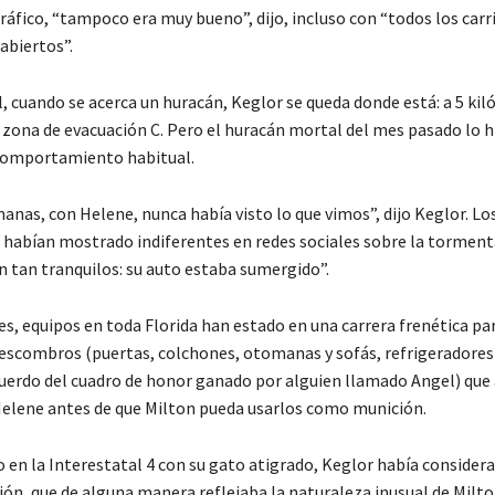
ráfico, “tampoco era muy bueno”, dijo, incluso con “todos los carr
abiertos”.
l, cuando se acerca un huracán, Keglor se queda donde está: a 5 ki
a zona de evacuación C. Pero el huracán mortal del mes pasado lo h
comportamiento habitual.
anas, con Helene, nunca había visto lo que vimos”, dijo Keglor. L
se habían mostrado indiferentes en redes sociales sobre la tormen
n tan tranquilos: su auto estaba sumergido”.
s, equipos en toda Florida han estado en una carrera frenética pa
scombros (puertas, colchones, otomanas y sofás, refrigeradores
cuerdo del cuadro de honor ganado por alguien llamado Angel) que
elene antes de que Milton pueda usarlos como munición.
en la Interestatal 4 con su gato atigrado, Keglor había considera
ión, que de alguna manera reflejaba la naturaleza inusual de Milto