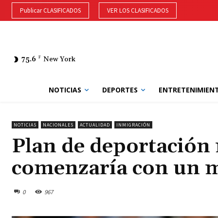
Publicar CLASIFICADOS
VER LOS CLASIFICADOS
75.6
F
New York
NOTICIAS
DEPORTES
ENTRETENIMIEN
NOTICIAS
NACIONALES
ACTUALIDAD
INMIGRACIÓN
Plan de deportación
comenzaría con un m
0
967