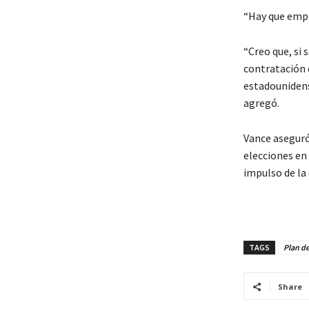
“Hay que empe
“Creo que, si 
contratación d
estadounidens
agregó.
Vance aseguró
elecciones en
impulso de la
TAGS
Plan d
Share