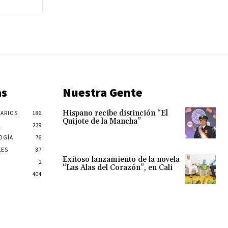
as
Nuestra Gente
Hispano recibe distinción “El
ARIOS
186
Quijote de la Mancha”
L
239
OGÍA
76
LES
87
Exitoso lanzamiento de la novela
2
“Las Alas del Corazón”, en Cali
404