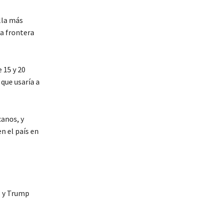
lla más
a frontera
 15 y 20
que usaría a
canos, y
n el país en
él y Trump