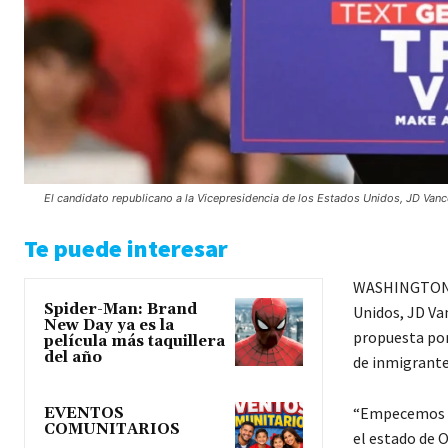
El candidato republicano a la Vicepresidencia de los Estados Unidos, JD Vance
Te puede interesar
WASHINGTON DC
Spider-Man: Brand
Unidos, JD Va
New Day ya es la
propuesta por
película más taquillera
del año
de inmigrante
“Empecemos po
EVENTOS
COMUNITARIOS
el estado de 