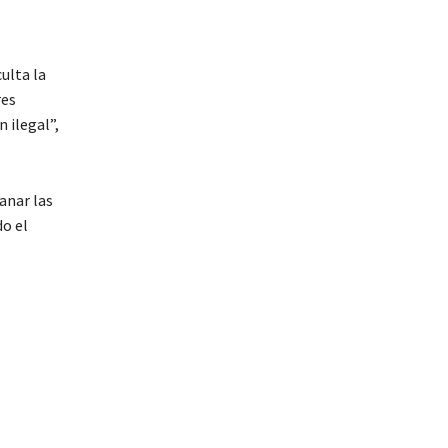
ulta la
res
 ilegal”,
anar las
do el