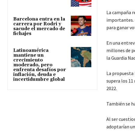
La campaña re
Barcelona entra en la
importantes. 
carrera por Rodri y
para ganar vo
sacude el mercado de
fichajes
En una entrevi
millones de p
Latinoamérica
mantiene un
la Guardia Nac
crecimiento
moderado, pero
enfrenta desafíos por
La propuesta h
inflación, deuda e
incertidumbre global
supera los 11
2022.
También se ha 
Al ser cuestio
adoptarían un