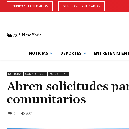
Publicar CLASIFICADOS
VER LOS CLASIFICADOS
73
F
New York
NOTICIAS
DEPORTES
ENTRETENIMIEN
NOTICIAS
CONNECTICUT
ACTUALIDAD
Abren solicitudes p
comunitarios
0
627