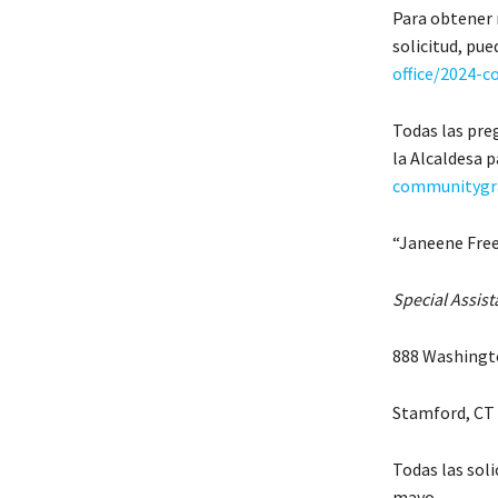
Para obtener 
solicitud, pue
office/2024-
Todas las pre
la Alcaldesa p
communitygr
“Janeene Fr
Special Assis
888 Washingto
Stamford, CT 
Todas las soli
mayo.