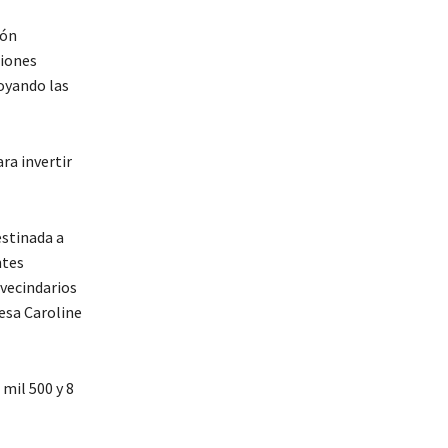
ión
ciones
oyando las
ra invertir
estinada a
ntes
 vecindarios
esa Caroline
mil 500 y 8