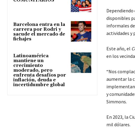
COMUNITARIOS
Dependiendo d
disponibles p
Barcelona entra en la
informales de
carrera por Rodri y
actividades y
sacude el mercado de
fichajes
Este año, el
C
en los vecind
Latinoamérica
mantiene un
crecimiento
moderado, pero
“Nos complace
enfrenta desafíos por
aumentar la ca
inflación, deuda e
incertidumbre global
implementan in
y comunidades
Simmons.
En 2023, la C
mil dólares.