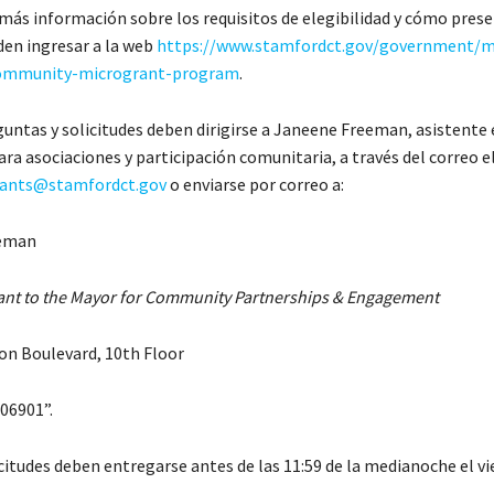
más información sobre los requisitos de elegibilidad y cómo prese
den ingresar a la web
https://www.stamfordct.gov/government/m
community-microgrant-program
.
guntas y solicitudes deben dirigirse a Janeene Freeman, asistente 
ara asociaciones y participación comunitaria, a través del correo 
ants@stamfordct.gov
o enviarse por correo a:
eeman
tant to the Mayor for Community Partnerships & Engagement
n Boulevard, 10th Floor
06901”.
citudes deben entregarse antes de las 11:59 de la medianoche el vi