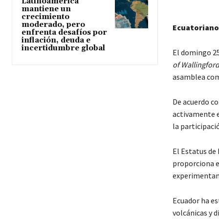
Latinoamérica
mantiene un
crecimiento
moderado, pero
Ecuatorianos
enfrenta desafíos por
inflación, deuda e
incertidumbre global
El domingo 25 
of Wallingfor
asamblea comu
De acuerdo co
activamente e
la participac
El Estatus de
proporciona e
experimentan 
Ecuador ha est
volcánicas y 