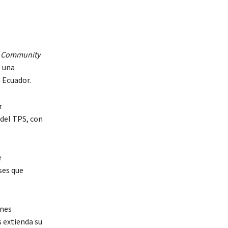
 Community
o una
 Ecuador.
r
 del TPS, con
e
ses que
ones
s extienda su