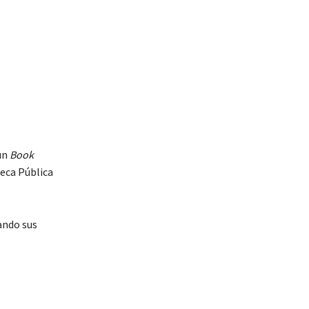
 un
Book
teca Pública
ando sus