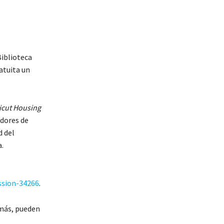
Biblioteca
atuita un
icut Housing
dores de
d del
.
ssion-34266
.
emás, pueden