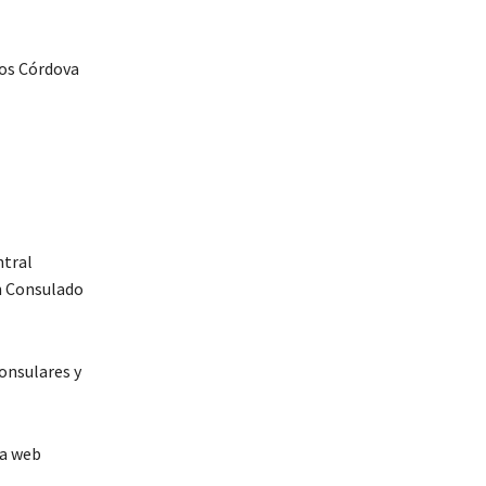
los Córdova
ntral
un Consulado
onsulares y
na web