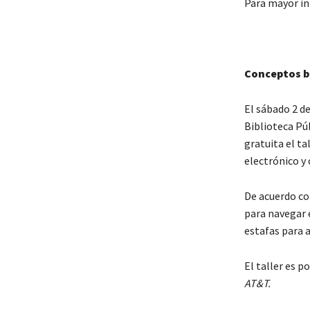
Para mayor in
Conceptos bá
El sábado 2 de
Biblioteca Pú
gratuita el t
electrónico y
De acuerdo co
para navegar 
estafas para 
El taller es p
AT&T.