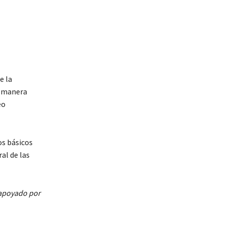
e la
e manera
eo
os básicos
al de las
 apoyado por