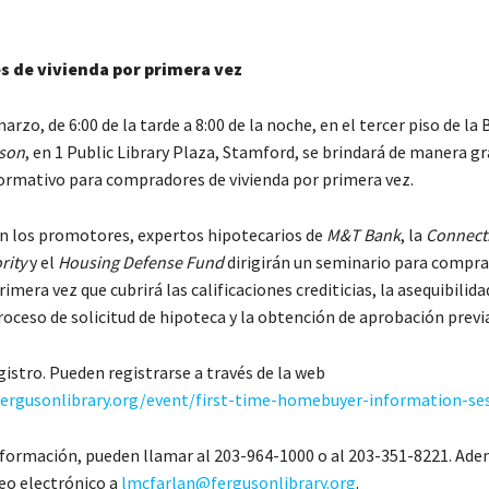
 de vivienda por primera vez
marzo, de 6:00 de la tarde a 8:00 de la noche, en el tercer piso de la 
son
, en 1 Public Library Plaza, Stamford, se brindará de manera gr
ormativo para compradores de vivienda por primera vez.
n los promotores, expertos hipotecarios de
M&T Bank
, la
Connect
rity
y el
Housing Defense Fund
dirigirán un seminario para compra
rimera vez que cubrirá las calificaciones crediticias, la asequibilida
oceso de solicitud de hipoteca y la obtención de aprobación previa
gistro. Pueden registrarse a través de la web
fergusonlibrary.org/event/first-time-homebuyer-information-se
formación, pueden llamar al 203-964-1000 o al 203-351-8221. Ad
reo electrónico a
lmcfarlan@fergusonlibrary.org
.