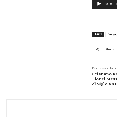
00:00
TAGS
Bucead
Share
Previous article
Cristiano R
Lionel Mess
el Siglo XXI