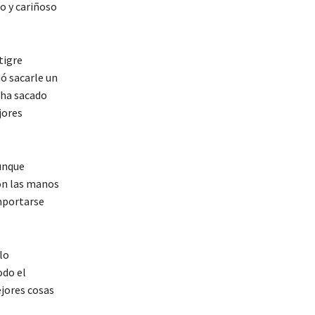
o y cariñoso
tigre
ió sacarle un
 ha sacado
jores
unque
con las manos
mportarse
lo
odo el
jores cosas