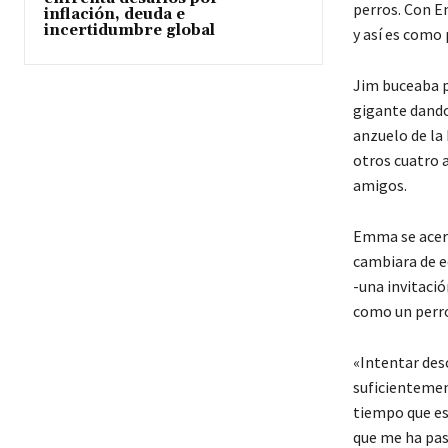
perros. Con E
inflación, deuda e
incertidumbre global
y así es como 
Jim buceaba p
gigante dando 
anzuelo de la
otros cuatro 
amigos.
Emma se acerc
cambiara de e
-una invitaci
como un perro 
«Intentar des
suficientemen
tiempo que es
que me ha pas