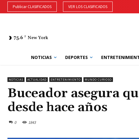
Publicar CLASIFICADOS
VER LOS CLASIFICADOS
75.6
F
New York
NOTICIAS
DEPORTES
ENTRETENIMIEN
NOTICIAS
ACTUALIDAD
ENTRETENIMIENTO
MUNDO CURIOSO
Buceador asegura qu
desde hace años
0
1843