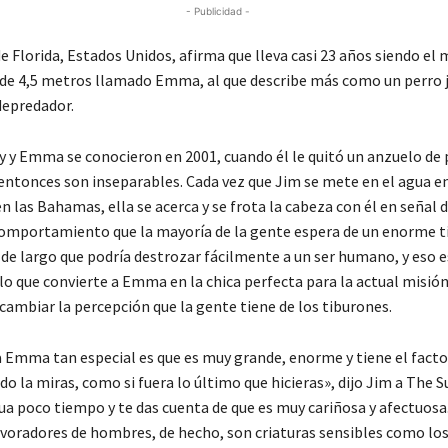
- Publicidad -
e Florida, Estados Unidos, afirma que lleva casi 23 años siendo el
 de 4,5 metros llamado Emma, al que describe más como un perro
depredador.
 y Emma se conocieron en 2001, cuando él le quitó un anzuelo de p
 entonces son inseparables. Cada vez que Jim se mete en el agua en
n las Bahamas, ella se acerca y se frota la cabeza con él en señal 
 comportamiento que la mayoría de la gente espera de un enorme t
 de largo que podría destrozar fácilmente a un ser humano, y eso e
o que convierte a Emma en la chica perfecta para la actual misión
cambiar la percepción que la gente tiene de los tiburones.
a Emma tan especial es que es muy grande, enorme y tiene el fact
o la miras, como si fuera lo último que hicieras», dijo Jim a The S
gua poco tiempo y te das cuenta de que es muy cariñosa y afectuosa
oradores de hombres, de hecho, son criaturas sensibles como los