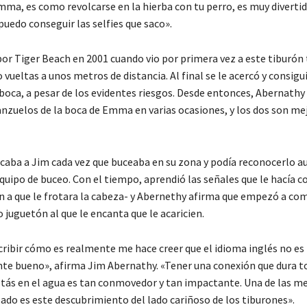
mma, es como revolcarse en la hierba con tu perro, es muy divertid
puedo conseguir las selfies que saco».
or Tiger Beach en 2001 cuando vio por primera vez a este tiburón 
vueltas a unos metros de distancia. Al final se le acercó y consigu
 boca, a pesar de los evidentes riesgos. Desde entonces, Abernathy
anzuelos de la boca de Emma en varias ocasiones, y los dos son me
aba a Jim cada vez que buceaba en su zona y podía reconocerlo a
quipo de buceo. Con el tiempo, aprendió las señales que le hacía 
ón a que le frotara la cabeza- y Abernethy afirma que empezó a co
juguetón al que le encanta que le acaricien.
cribir cómo es realmente me hace creer que el idioma inglés no es 
te bueno», afirma Jim Abernathy. «Tener una conexión que dura t
tás en el agua es tan conmovedor y tan impactante. Una de las me
ado es este descubrimiento del lado cariñoso de los tiburones».