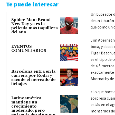
Te puede interesar
Un buceador d
Spider-Man: Brand
de un tiburón
New Day ya es la
que como un 
película más taquillera
del año
Jim Abernethy
boca, y desde
EVENTOS
COMUNITARIOS
Tiger Beach, e
es el tipo de
de 4,5 metros
Barcelona entra en la
exactamente l
carrera por Rodri y
Abernathy de 
sacude el mercado de
fichajes
«Lo que hace 
sorpresa cuand
Latinoamérica
mantiene un
estás en el a
crecimiento
moderado, pero
monstruos dev
enfrenta desafíos por