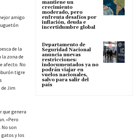
mantiene un
crecimiento
moderado, pero
 mejor amigo
enfrenta desafíos por
inflación, deuda e
 juguetón
incertidumbre global
Departamento de
esca de la
Seguridad Nacional
anuncia nuevas
 la zona de
restricciones:
de afecto. No
indocumentados ya no
podrán viajar en
iburón tigre
vuelos nacionales,
salvo para salir del
s
país
 de Jim
or que genera
un. «Pero
. No son
 gatos y los