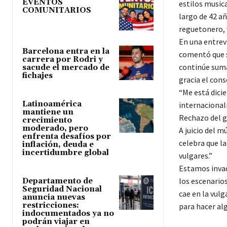
EVENTOS
estilos music
COMUNITARIOS
largo de 42 a
reguetonero, 
En una entrev
Barcelona entra en la
comentó que su
carrera por Rodri y
continúe suma
sacude el mercado de
fichajes
gracia el cons
“Me está dici
Latinoamérica
internacionalm
mantiene un
Rechazo del 
crecimiento
moderado, pero
A juicio del m
enfrenta desafíos por
celebra que l
inflación, deuda e
incertidumbre global
vulgares.”
Estamos invad
los escenarios
Departamento de
Seguridad Nacional
cae en la vulg
anuncia nuevas
restricciones:
para hacer al
indocumentados ya no
podrán viajar en