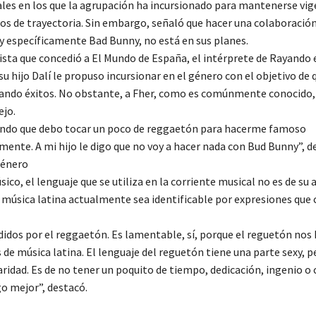
ales en los que la agrupación ha incursionado para mantenerse vig
ños de trayectoria. Sin embargo, señaló que hacer una colaboració
y específicamente Bad Bunny, no está en sus planes.
ista que concedió a El Mundo de España, el intérprete de Rayando e
 hijo Dalí le propuso incursionar en el género con el objetivo de 
ndo éxitos. No obstante, a Fher, como es comúnmente conocido, 
ejo.
endo que debo tocar un poco de reggaetón para hacerme famoso
ente. A mi hijo le digo que no voy a hacer nada con Bud Bunny”, de
género
úsico, el lenguaje que se utiliza en la corriente musical no es de su
a música latina actualmente sea identificable por expresiones que 
idos por el reggaetón. Es lamentable, sí, porque el reguetón nos 
 de música latina. El lenguaje del reguetón tiene una parte sexy, 
aridad. Es de no tener un poquito de tiempo, dedicación, ingenio o 
go mejor”, destacó.