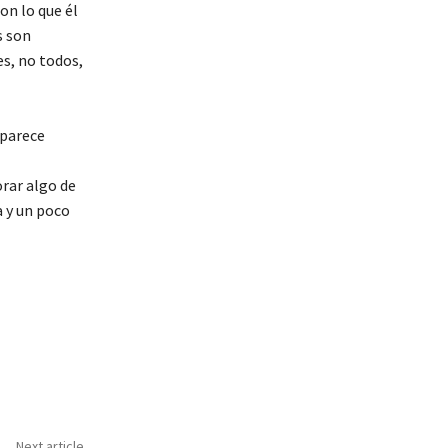
on lo que él
s son
s, no todos,
 parece
orar algo de
 y un poco
Next article