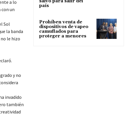
salvo para salir del
ente a lo
país
n con un
Prohíben venta de
l Sol
dispositivos de vapeo
que la banda
camuflados para
proteger a menores
no le hizo
claró.
 agrado y no
considera
ha invadido
pero también
creatividad