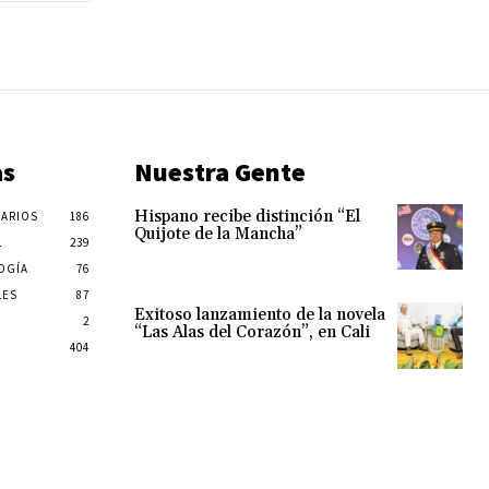
as
Nuestra Gente
Hispano recibe distinción “El
ARIOS
186
Quijote de la Mancha”
L
239
OGÍA
76
LES
87
Exitoso lanzamiento de la novela
2
“Las Alas del Corazón”, en Cali
404