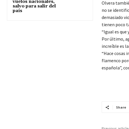
vuelos nacionales,
Olvera tambié
salvo para salir del
no se identif
país
demasiado vio
tienen poco t
“Igual es que
Por último, ag
increíble es l
“Hace cosas i
flamenco porq
española”, co
Share
Previous article