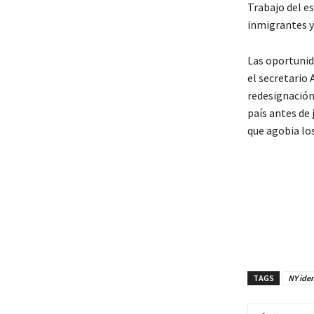
Trabajo del e
inmigrantes y 
Las oportunid
el secretario
redesignación
país antes de 
que agobia l
TAGS
NY iden