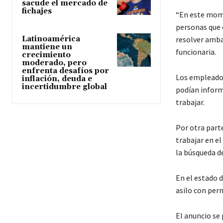
sacude el mercado de
fichajes
“En este mome
personas que 
resolver amba
Latinoamérica
mantiene un
funcionaria.
crecimiento
moderado, pero
enfrenta desafíos por
Los empleador
inflación, deuda e
incertidumbre global
podían inform
trabajar.
Por otra parte
trabajar en el
la búsqueda d
En el estado d
asilo con per
El anuncio se