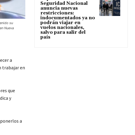
Seguridad Nacional
anuncia nuevas
restricciones:
indocumentados ya no
podrán viajar en
tenido su
vuelos nacionales,
 en Nueva
salvo para salir del
país
ecer a
n trabajar en
ores que
dica y
 ponerlos a