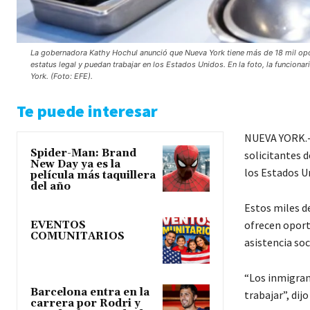
La gobernadora Kathy Hochul anunció que Nueva York tiene más de 18 mil opor
estatus legal y puedan trabajar en los Estados Unidos. En la foto, la funcio
York. (Foto: EFE).
Te puede interesar
NUEVA YORK.- 
Spider-Man: Brand
solicitantes d
New Day ya es la
los Estados U
película más taquillera
del año
Estos miles d
ofrecen oport
EVENTOS
COMUNITARIOS
asistencia so
“Los inmigrant
Barcelona entra en la
trabajar”, dij
carrera por Rodri y