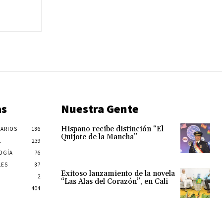
as
Nuestra Gente
Hispano recibe distinción “El
ARIOS
186
Quijote de la Mancha”
L
239
OGÍA
76
LES
87
Exitoso lanzamiento de la novela
2
“Las Alas del Corazón”, en Cali
404