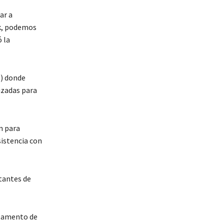
ar a
rk, podemos
 la
0
) donde
izadas para
n para
sistencia con
itantes de
rtamento de