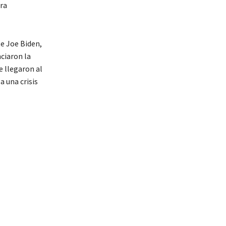
ra
e Joe Biden,
ciaron la
 llegaron al
a una crisis