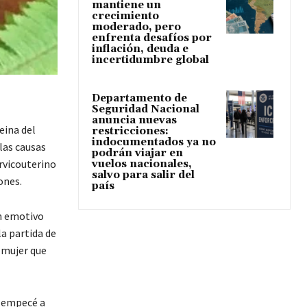
mantiene un
crecimiento
moderado, pero
enfrenta desafíos por
inflación, deuda e
incertidumbre global
Departamento de
Seguridad Nacional
anuncia nuevas
eina del
restricciones:
indocumentados ya no
las causas
podrán viajar en
ervicouterino
vuelos nacionales,
salvo para salir del
ones.
país
un emotivo
la partida de
a mujer que
d empecé a