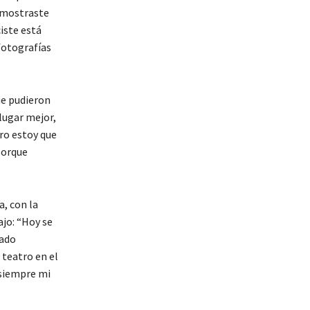
demostraste
ciste está
fotografías
ue pudieron
 lugar mejor,
uro estoy que
porque
a, con la
ajo: “Hoy se
gado
 teatro en el
 siempre mi