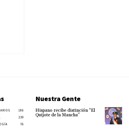
as
Nuestra Gente
Hispano recibe distinción “El
ARIOS
186
Quijote de la Mancha”
L
239
OGÍA
76