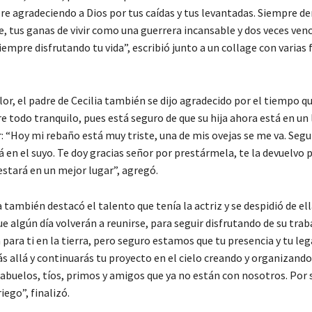
pre agradeciendo a Dios por tus caídas y tus levantadas. Siempre 
fe, tus ganas de vivir como una guerrera incansable y dos veces ven
mpre disfrutando tu vida”, escribió junto a un collage con varias 
lor, el padre de Cecilia también se dijo agradecido por el tiempo q
re todo tranquilo, pues está seguro de que su hija ahora está en un
r: “Hoy mi rebaño está muy triste, una de mis ovejas se me va. Seg
 en el suyo. Te doy gracias señor por prestármela, te la devuelvo 
estará en un mejor lugar”, agregó.
 también destacó el talento que tenía la actriz y se despidió de ell
 algún día volverán a reunirse, para seguir disfrutando de su trab
n para ti en la tierra, pero seguro estamos que tu presencia y tu le
s allá y continuarás tu proyecto en el cielo creando y organizando
s abuelos, tíos, primos y amigos que ya no están con nosotros. Por
iego”, finalizó.