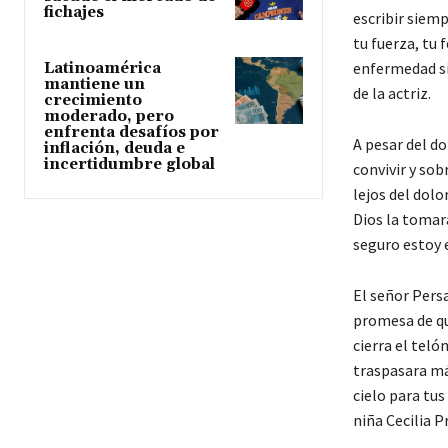
fichajes
escribir siem
tu fuerza, tu 
enfermedad sie
Latinoamérica
mantiene un
de la actriz.
crecimiento
moderado, pero
enfrenta desafíos por
A pesar del do
inflación, deuda e
incertidumbre global
convivir y sob
lejos del dolo
Dios la tomará
seguro estoy 
El señor Persa
promesa de que
cierra el teló
traspasara má
cielo para tu
niña Cecilia Pr