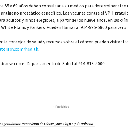
e 55 a 69 años deben consultar a su médico para determinar si se
 antígeno prostático específico. Las vacunas contra el VPH gratui
ra adultos y niños elegibles, a partir de los nueve años, en las clín
White Plains y Yonkers. Pueden llamar al 914-995-5800 para ver si c
ás consejos de salud y recursos sobre el cáncer, pueden visitar la
tergov.com/health
.
carse con el Departamento de Salud al 914-813-5000.
- Publicidad -
os gratuitos de tratamiento de cáncer ginecológico y de próstata