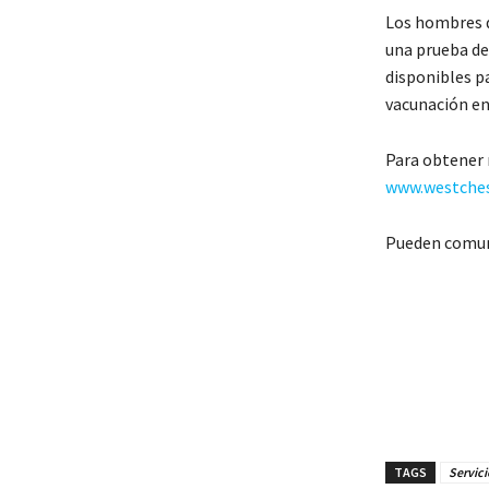
Los hombres d
una prueba de
disponibles pa
vacunación en 
Para obtener m
www.westches
Pueden comuni
TAGS
Servici