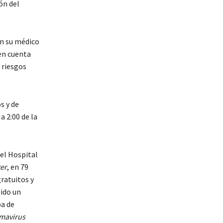
ón del
on su médico
en cuenta
 riesgos
s y de
a 2:00 de la
 el Hospital
ter
, en 79
ratuitos y
uido un
ba de
mavirus