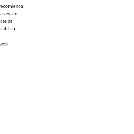
 recomienda
tas están
icas de
alifica.
 web