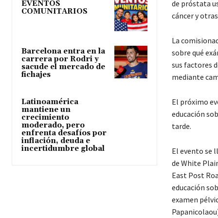
de próstata us
EVENTOS
COMUNITARIOS
cáncer y otra
La comisionad
Barcelona entra en la
sobre qué exá
carrera por Rodri y
sus factores d
sacude el mercado de
fichajes
mediante cambi
El próximo ev
Latinoamérica
mantiene un
educación sobr
crecimiento
moderado, pero
tarde.
enfrenta desafíos por
inflación, deuda e
incertidumbre global
El evento se 
de White Plain
East Post Roa
educación sobr
examen pélvic
Papanicolaou)