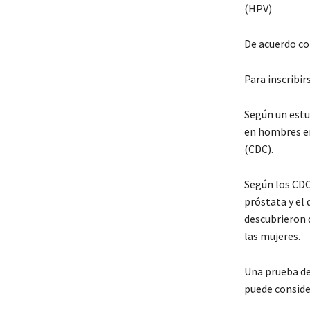
(HPV)
De acuerdo con
Para inscribi
Según un estu
en hombres en
(CDC).
Según los CDC
próstata y el 
descubrieron q
las mujeres.
Una prueba de 
puede conside