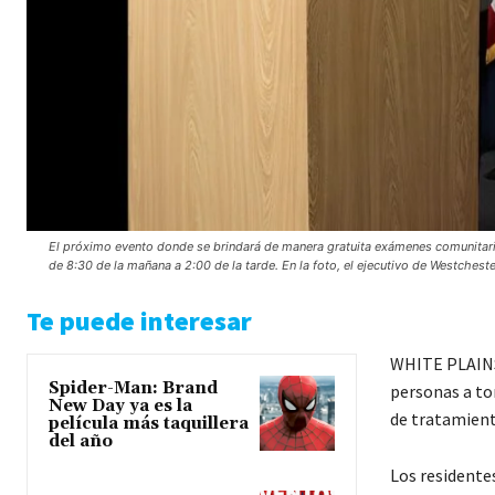
El próximo evento donde se brindará de manera gratuita exámenes comunitari
de 8:30 de la mañana a 2:00 de la tarde. En la foto, el ejecutivo de Westchest
Te puede interesar
WHITE PLAINS.
Spider-Man: Brand
personas a to
New Day ya es la
de tratamient
película más taquillera
del año
Los residente