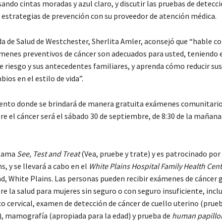
ando cintas moradas y azul claro, y discutir las pruebas de detecci
s estrategias de prevención con su proveedor de atención médica.
a de Salud de Westchester, Sherlita Amler, aconsejó que “hable c
menes preventivos de cáncer son adecuados para usted, teniendo 
e riesgo y sus antecedentes familiares, y aprenda cómo reducir sus
os en el estilo de vida”.
ento donde se brindará de manera gratuita exámenes comunitario
e el cáncer será el sábado 30 de septiembre, de 8:30 de la mañana 
llama
See, Test and Treat
(Vea, pruebe y trate) y es patrocinado por
s, y se llevará a cabo en el
White Plains Hospital Family Health Cen
d, White Plains. Las personas pueden recibir exámenes de cáncer g
e la salud para mujeres sin seguro o con seguro insuficiente, incl
o cervical, examen de detección de cáncer de cuello uterino (prue
, mamografía (apropiada para la edad) y prueba de
human papillo