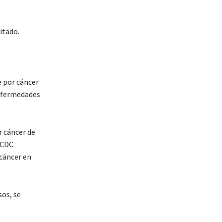
itado.
e por cáncer
Enfermedades
 cáncer de
 CDC
 cáncer en
sos, se