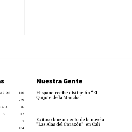
as
Nuestra Gente
Hispano recibe distinción “El
ARIOS
186
Quijote de la Mancha”
L
239
OGÍA
76
LES
87
Exitoso lanzamiento de la novela
2
“Las Alas del Corazón”, en Cali
404