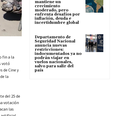
mantiene un
crecimiento
moderado, pero
enfrenta desafíos por
inflación, deuda e
incertidumbre global
Departamento de
Seguridad Nacional
anuncia nuevas
restricciones:
indocumentados ya no
 fin a la
podrán viajar en
vuelos nacionales,
s votó
salvo para salir del
s de Cine y
país
de la
te del 25 de
na votación
acan las
rtificial