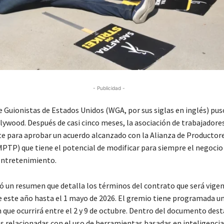
- Publicidad -
e Guionistas de Estados Unidos (WGA, por sus siglas en inglés) puso
lywood. Después de casi cinco meses, la asociación de trabajadore
para aprobar un acuerdo alcanzado con la Alianza de Productore
MPTP) que tiene el potencial de modificar para siempre el negocio 
 entretenimiento.
ó un resumen que detalla los términos del contrato que será vigen
 este año hasta el 1 mayo de 2026. El gremio tiene programada u
n que ocurrirá entre el 2 y 9 de octubre. Dentro del documento dest
 relacionadas con el uso de herramientas basadas en inteligencia a