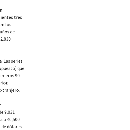
on
ientes tres
en los
 años de
32,830
. Las series
upuesto) que
primeros 90
rior,
extranjero.
y
de 9,031
a o 40,500
 de dólares.