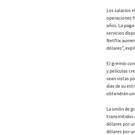
Los salarios r
operaciones f
años. La paga 
servicios disp
Netflix aumen
dólares”, expl
El gremio con
y películas c
sean vistas po
días de su est
obtendrán una 
La unión de gu
transmitidos e
dólares por un
dólares por u