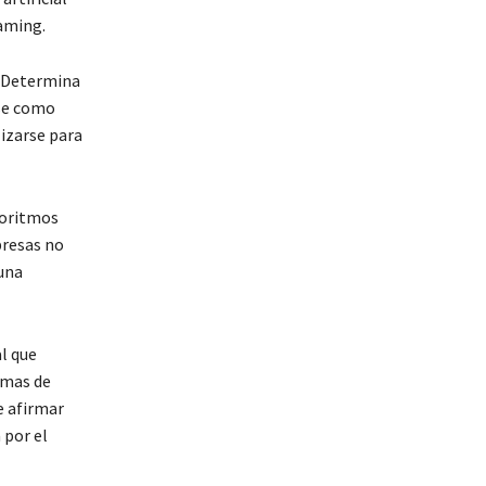
eaming.
. Determina
rse como
lizarse para
goritmos
presas no
 una
l que
emas de
e afirmar
 por el