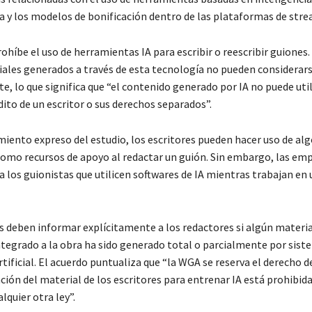
va y los modelos de bonificación dentro de las plataformas de str
ohíbe el uso de herramientas IA para escribir o reescribir guiones
iales generados a través de esta tecnología no pueden considera
e, lo que significa que “el contenido generado por IA no puede uti
dito de un escritor o sus derechos separados”.
iento expreso del estudio, los escritores pueden hacer uso de al
como recursos de apoyo al redactar un guión. Sin embargo, las em
a los guionistas que utilicen softwares de IA mientras trabajan en
 deben informar explícitamente a los redactores si algún materia
integrado a la obra ha sido generado total o parcialmente por sist
rtificial. El acuerdo puntualiza que “la WGA se reserva el derecho d
ción del material de los escritores para entrenar IA está prohibida
lquier otra ley”.