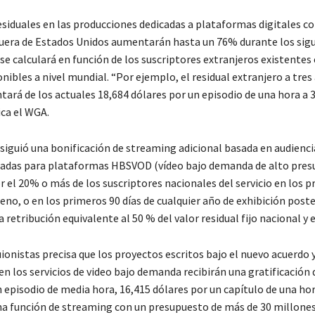
esiduales en las producciones dedicadas a plataformas digitales c
uera de Estados Unidos aumentarán hasta un 76% durante los sigu
se calculará en función de los suscriptores extranjeros existentes 
onibles a nivel mundial. “Por ejemplo, el residual extranjero a tres
tará de los actuales 18,684 dólares por un episodio de una hora a 
ica el WGA.
siguió una bonificación de streaming adicional basada en audiencia
readas para plataformas HBSVOD (vídeo bajo demanda de alto pres
r el 20% o más de los suscriptores nacionales del servicio en los 
reno, o en los primeros 90 días de cualquier año de exhibición poste
retribución equivalente al 50 % del valor residual fijo nacional y 
ionistas precisa que los proyectos escritos bajo el nuevo acuerdo 
n los servicios de video bajo demanda recibirán una gratificación 
 episodio de media hora, 16,415 dólares por un capítulo de una hor
na función de streaming con un presupuesto de más de 30 millones