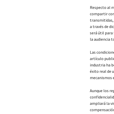
Respecto al m
compartir con
transmitidas,
a través de di
será útil para
la audiencia 
Las condicion
artículo publi
industria ha 
éxito real de
mecanismos es
Aunque los re
confidenciali
ampliará la vi
compensación 