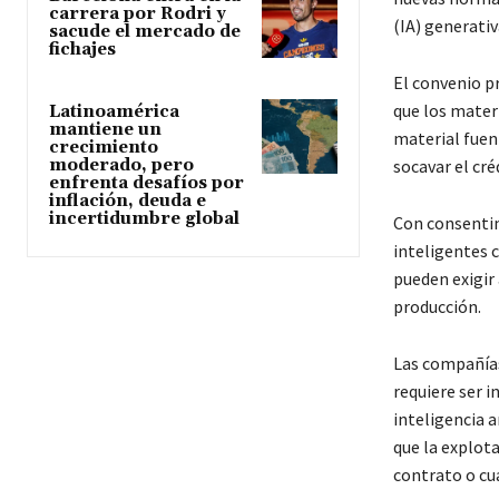
carrera por Rodri y
(IA) generati
sacude el mercado de
fichajes
El convenio pr
que los mater
Latinoamérica
mantiene un
material fuent
crecimiento
moderado, pero
socavar el cré
enfrenta desafíos por
inflación, deuda e
incertidumbre global
Con consentim
inteligentes 
pueden exigir 
producción.
Las compañías
requiere ser 
inteligencia a
que la explota
contrato o cua