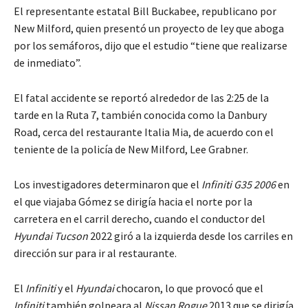
El representante estatal Bill Buckabee, republicano por
New Milford, quien presentó un proyecto de ley que aboga
por los semáforos, dijo que el estudio “tiene que realizarse
de inmediato”.
El fatal accidente se reportó alrededor de las 2:25 de la
tarde en la Ruta 7, también conocida como la Danbury
Road, cerca del restaurante Italia Mia, de acuerdo con el
teniente de la policía de New Milford, Lee Grabner.
Los investigadores determinaron que el
Infiniti G35 2006
en
el que viajaba Gómez se dirigía hacia el norte por la
carretera en el carril derecho, cuando el conductor del
Hyundai Tucson
2022 giró a la izquierda desde los carriles en
dirección sur para ir al restaurante.
El
Infiniti
y el
Hyundai
chocaron, lo que provocó que el
Infiniti
también golpeara al
Nissan Rogue
2013 que se dirigía