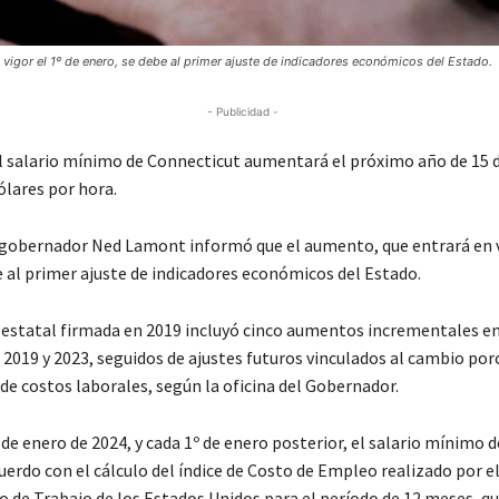
vigor el 1º de enero, se debe al primer ajuste de indicadores económicos del Estado.
- Publicidad -
salario mínimo de Connecticut aumentará el próximo año de 15 d
ólares por hora.
l gobernador Ned Lamont informó que el aumento, que entrará en v
e al primer ajuste de indicadores económicos del Estado.
 estatal firmada en 2019 incluyó cinco aumentos incrementales en 
2019 y 2023, seguidos de ajustes futuros vinculados al cambio por
 de costos laborales, según la oficina del Gobernador.
º de enero de 2024, y cada 1º de enero posterior, el salario mínimo 
uerdo con el cálculo del índice de Costo de Empleo realizado por e
de Trabajo de los Estados Unidos para el período de 12 meses, que