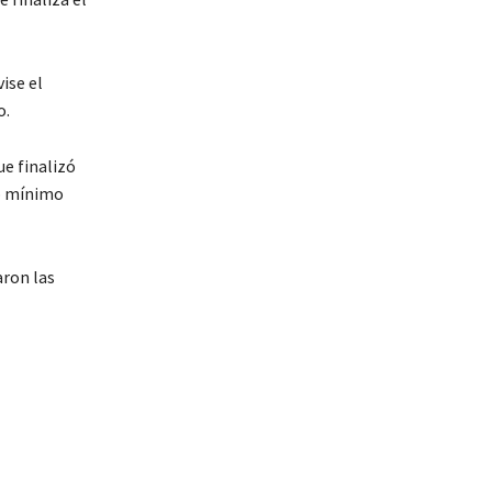
ise el
o.
e finalizó
io mínimo
aron las