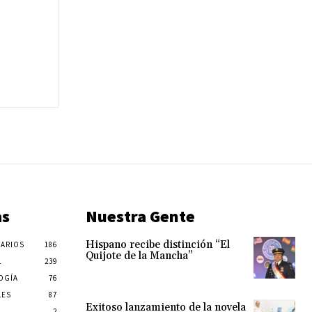
as
Nuestra Gente
Hispano recibe distinción “El
ARIOS
186
Quijote de la Mancha”
L
239
OGÍA
76
LES
87
Exitoso lanzamiento de la novela
2