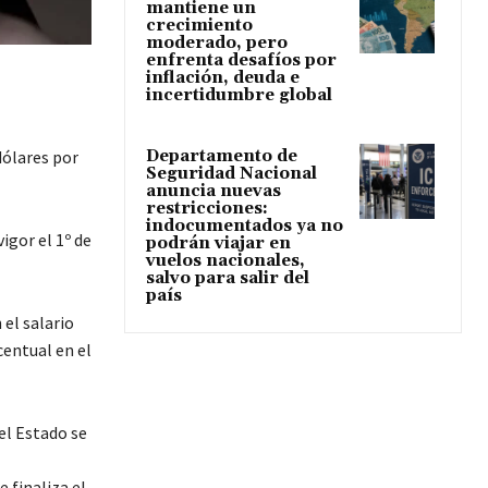
mantiene un
crecimiento
moderado, pero
enfrenta desafíos por
inflación, deuda e
incertidumbre global
Departamento de
ólares por
Seguridad Nacional
anuncia nuevas
restricciones:
indocumentados ya no
igor el 1º de
podrán viajar en
vuelos nacionales,
salvo para salir del
país
el salario
centual en el
del Estado se
l
 finaliza el