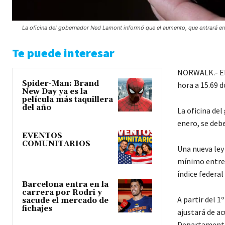
La oficina del gobernador Ned Lamont informó que el aumento, que entrará en 
Te puede interesar
NORWALK.- El 
Spider-Man: Brand
hora a 15.69 d
New Day ya es la
película más taquillera
del año
La oficina de
enero, se deb
EVENTOS
COMUNITARIOS
Una nueva ley
mínimo entre 
índice federal
Barcelona entra en la
carrera por Rodri y
A partir del 1
sacude el mercado de
fichajes
ajustará de ac
Departamento 