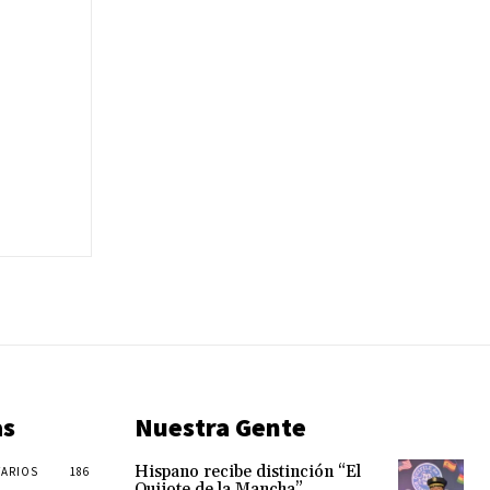
as
Nuestra Gente
Hispano recibe distinción “El
ARIOS
186
Quijote de la Mancha”