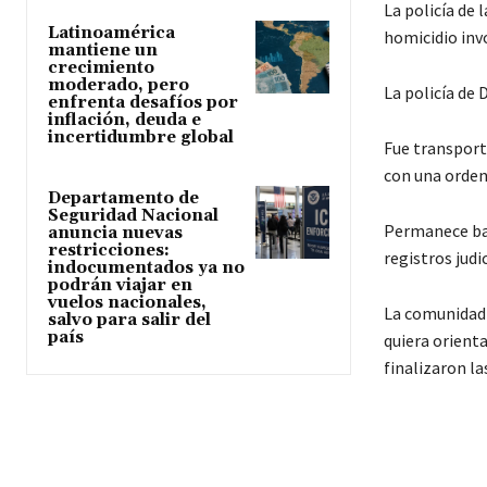
La policía de 
Latinoamérica
homicidio inv
mantiene un
crecimiento
moderado, pero
La policía de 
enfrenta desafíos por
inflación, deuda e
incertidumbre global
Fue transport
con una orden 
Departamento de
Seguridad Nacional
Permanece baj
anuncia nuevas
restricciones:
registros judic
indocumentados ya no
podrán viajar en
vuelos nacionales,
La comunidad 
salvo para salir del
país
quiera orient
finalizaron la