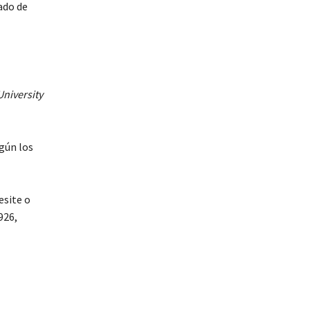
ado de
University
gún los
esite o
926,