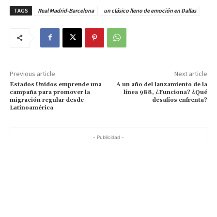
TAGS
Real Madrid-Barcelona
un clásico lleno de emoción en Dallas
Previous article
Next article
Estados Unidos emprende una
A un año del lanzamiento de la
campaña para promover la
línea 988, ¿Funciona? ¿Qué
migración regular desde
desafíos enfrenta?
Latinoamérica
- Publicidad -