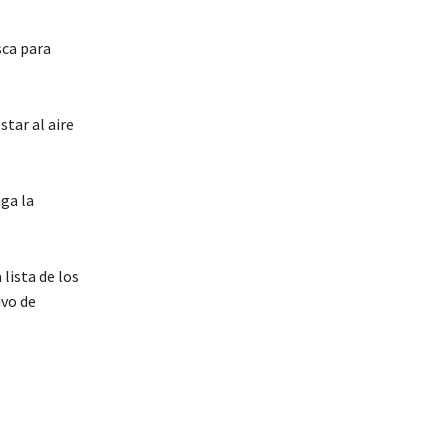
sca para
tar al aire
ga la
lista de los
ivo de