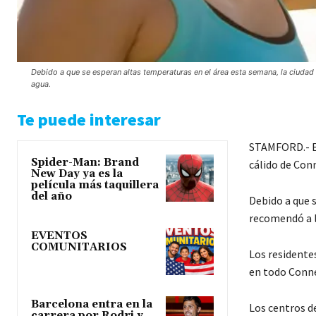
Debido a que se esperan altas temperaturas en el área esta semana, la ciudad
agua.
Te puede interesar
STAMFORD.- E
Spider-Man: Brand
cálido de Conn
New Day ya es la
película más taquillera
del año
Debido a que 
recomendó a lo
EVENTOS
COMUNITARIOS
Los residente
en todo Conne
Barcelona entra en la
Los centros d
carrera por Rodri y