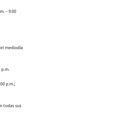
m. – 9:00
del mediodía
0 p.m.
:00 p.m.;
en todas sus