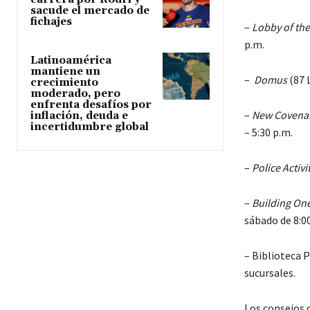
sacude el mercado de
fichajes
–
Lobby of th
p.m.
Latinoamérica
mantiene un
–
Domus
(87 L
crecimiento
moderado, pero
enfrenta desafíos por
–
New Covenan
inflación, deuda e
incertidumbre global
– 5:30 p.m.
–
Police Activ
–
Building On
sábado de 8:00
– Biblioteca P
sucursales.
Los consejos 