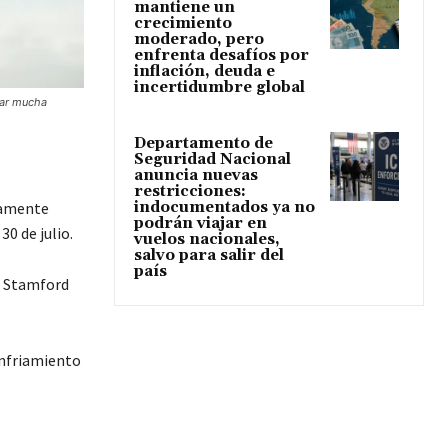
mantiene un
crecimiento
moderado, pero
enfrenta desafíos por
inflación, deuda e
incertidumbre global
mar mucha
Departamento de
Seguridad Nacional
anuncia nuevas
restricciones:
indocumentados ya no
damente
podrán viajar en
0 de julio.
vuelos nacionales,
salvo para salir del
país
e Stamford
enfriamiento