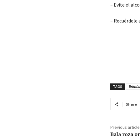
– Evite el alc
– Recuérdele 
TAGS
Brindan
Share
Previous article
Bala roza o