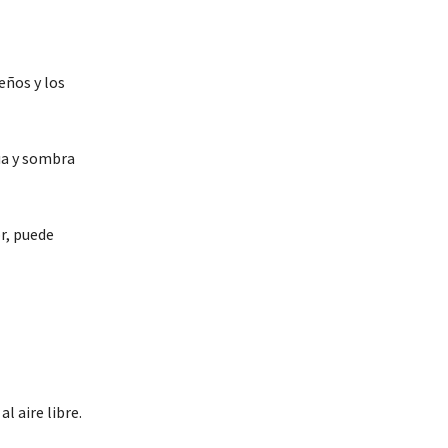
eños y los
ua y sombra
r, puede
l aire libre.