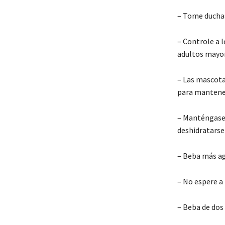
– Tome duchas
– Controle a l
adultos mayor
– Las mascotas
para mantener
– Manténgase h
deshidratarse
– Beba más ag
– No espere a 
– Beba de dos 