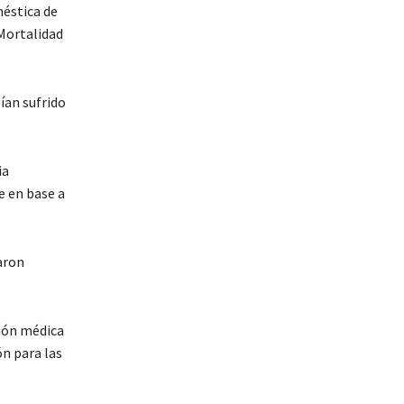
méstica de
 Mortalidad
ían sufrido
ia
e en base a
aron
ión médica
n para las