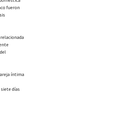
nco fueron
sis
a relacionada
mente
del
areja íntima
 siete días