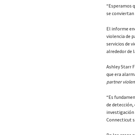
“Esperamos qu
se conviertan 
El informe en
violencia de 
servicios de v
alrededor de 
Ashley Starr F
que era alarma
partner viole
“Es fundament
de detección,
investigación 
Connecticut s
De los casos r