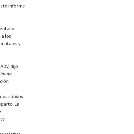
este informe
mentado
 a los
renatales y
ADV, dijo
timate
ción.
los sólidos
sparto. La
e
te.
a doméstica