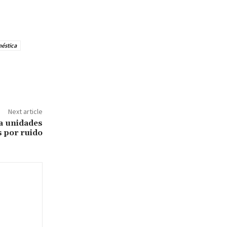
méstica
Next article
ga unidades
s por ruido