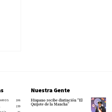
as
Nuestra Gente
Hispano recibe distinción “El
ARIOS
186
Quijote de la Mancha”
L
239