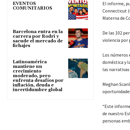
El informe, p
EVENTOS
COMUNITARIOS
Connecticut (
Materna de Co
Barcelona entra en la
De las 102 pe
carrera por Rodri y
violencia por 
sacude el mercado de
fichajes
Los números e
doméstica y l
Latinoamérica
mantiene un
las narrativas
crecimiento
moderado, pero
enfrenta desafíos por
Meghan Scanlon
inflación, deuda e
incertidumbre global
oportunidades
“Este informe
de nuestro Es
personas emba