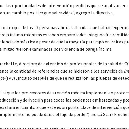
e las oportunidades de intervención perdidas que se analizan en 
en un cambio positivo que salve vidas”, agregó la directiva.
contró que de las 13 personas ahora fallecidas que habían experi
pareja íntima mientras estaban embarazadas, ninguna fue remitida
iolencia doméstica a pesar de que la mayoría participó en visitas p
la mitad fueron examinadas por violencia de pareja íntima.
rechette, directora de extensión de profesionales de la salud de CC
nte la cantidad de referencias que se hicieron a los servicios de
In
nce
(IPV) , incluso después de que se realizaron las pruebas de detec
al que los proveedores de atención médica implementen protoco
 educación y derivación para todas las pacientes embarazadas y po
es clara en cuanto a que este es un punto clave de intervención qu
implemente no puede darse el lujo de perder”, indicó Starr Frechet
evisados en el estudio, un total de 22 personas sufrieron violenci