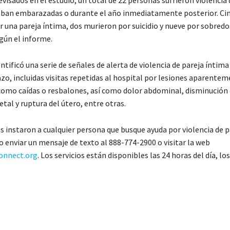
ban embarazadas o durante el año inmediatamente posterior. Ci
r una pareja íntima, dos murieron por suicidio y nueve por sobredo
gún el informe.
ntificó una serie de señales de alerta de violencia de pareja íntim
zo, incluidas visitas repetidas al hospital por lesiones aparente
como caídas o resbalones, así como dolor abdominal, disminución 
al y ruptura del útero, entre otras.
s instaron a cualquier persona que busque ayuda por violencia de p
o enviar un mensaje de texto al 888-774-2900 o visitar la web
onnect.org
. Los servicios están disponibles las 24 horas del día, los