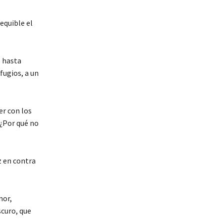
equible el
l hasta
fugios, a un
er con los
 ¿Por qué no
z en contra
mor,
scuro, que