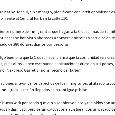
a Kathy Hochul, sin embargo, planificaba convertir en vivienda as
do frente al Central Park en la calle 110.
ciente número de inmigrantes que llegan a la Ciudad, más de 70 mi
oridades se han visto abocadas a convertir hoteles y escuelas en re
ado de 380 dólares diarios por persona.
lgo bueno lo que la Ciudad hace, pienso que la comunidad va a crec
s, pues ellos vienen escapando de situaciones duras en sus países,
no?”, expresó Garret Simons, vecino de Harlem.
aciones a favor de los derechos de los inmigrantes al alzado la vo
s inmigrantes recién llegados a una antigua prisión.
 a Nueva York pensando que van a ser bienvenidos y recibidos con a
ados y dignidad, pero serán colocados en un lugar con un pasado o