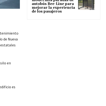
moderniza paradas de
autobús Bee-Line para
mejorar la experiencia
de los pasajeros
ntenimiento
do de Nueva
 estatales
silo en
dificio es