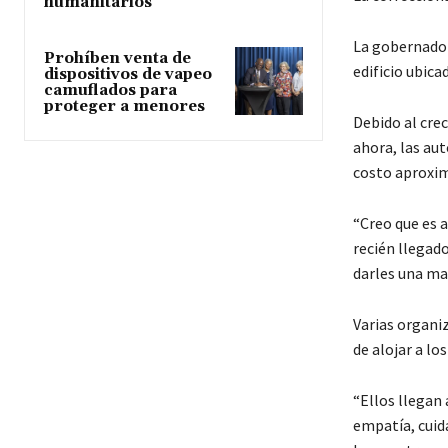
humanitarios
La gobernador
Prohíben venta de
edificio ubica
dispositivos de vapeo
camuflados para
proteger a menores
Debido al cre
ahora, las aut
costo aproxim
“Creo que es a
recién llegado
darles una ma
Varias organiz
de alojar a lo
“Ellos llegan
empatía, cuid