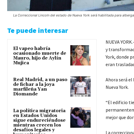
La Correccional Lincoln del estado de Nueva York será habilitada para alberga
Te puede interesar
NUEVA YORK.- 
El vapeo habría
y transformac
ocasionado muerte de
York, donde p
Mauro, hijo de Aylín
Mujica
eran trasladad
Ahora será el
Real Madrid, a un paso
de fichar a la joya
Nueva York.
marfileña Yan
Diomande
“El edificio 
permanentemen
La política migratoria
en Estados Unidos
mejor que dorm
sigue endureciéndose
mientras crecen los
desafíos legales y
La correcciona