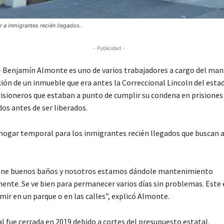
r a inmigrantes recién llegados.
- Publicidad -
Benjamín Almonte es uno de varios trabajadores a cargo del ma
ión de un inmueble que era antes la Correccional Lincoln del esta
risioneros que estaban a punto de cumplir su condena en prisiones
os antes de ser liberados.
 hogar temporal para los inmigrantes recién llegados que buscan a
tiene buenos baños y nosotros estamos dándole mantenimiento
te. Se ve bien para permanecer varios días sin problemas. Este e
ir en un parque o en las calles”, explicó Almonte.
l fue cerrada en 2019 debido a cortes del presupuesto estatal.