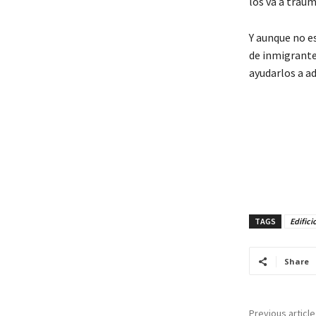
los va a traum
Y aunque no es
de inmigrantes
ayudarlos a ad
TAGS
Edifici
Share
Previous article