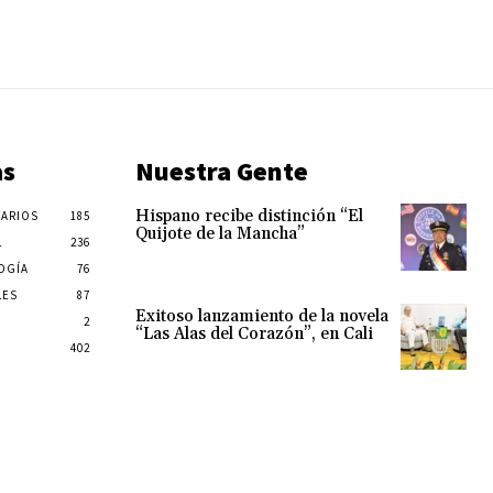
as
Nuestra Gente
Hispano recibe distinción “El
ARIOS
185
Quijote de la Mancha”
L
236
OGÍA
76
LES
87
Exitoso lanzamiento de la novela
2
“Las Alas del Corazón”, en Cali
402