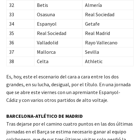
32
Betis
Almería
33
Osasuna
Real Sociedad
34
Espanyol
Getafe
35
Real Sociedad
Real Madrid
36
Valladolid
Rayo Vallecano
37
Mallorca
Sevilla
38
Celta
Athletic
Es, hoy, este el escenario del cara a cara entre los dos
grandes, en su lucha, desigual, por el título. En una jornada
que se abre este viernes con un apremiante Espanyol-
Cádiz y con varios otros partidos de alto voltaje.
BARCELONA-ATLÉTICO DE MADRID
Tras dejarse por el camino cuatro puntos en las dos últimas
jornadas en el Barça se estima necesario ganar al equipo
colchonero, que de sus tres últimas visitas solo perdió la