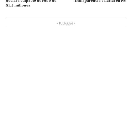
declara culpable de robo de
transparencia salarial en NY
$1.2 millones
- Publicidad -