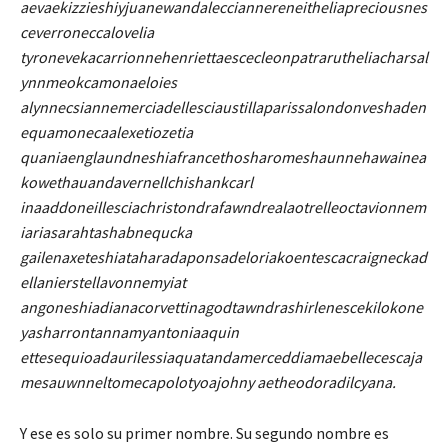
aevaekizzieshiyjuanewandalecciannereneitheliapreciousnes
ceverroneccalovelia
tyronevekacarrionnehenriettaescecleonpatrarutheliacharsal
ynnmeokcamonaeloies
alynnecsiannemerciadellesciaustillaparissalondonveshaden
equamonecaalexetiozetia
quaniaenglaundneshiafrancethosharomeshaunnehawainea
kowethauandavernellchishankcarl
inaaddoneillesciachristondrafawndrealaotrelleoctavionnem
iariasarahtashabnequcka
gailenaxeteshiataharadaponsadeloriakoentescacraigneckad
ellanierstellavonnemyiat
angoneshiadianacorvettinagodtawndrashirlenescekilokone
yasharrontannamyantoniaaquin
ettesequioadaurilessiaquatandamerceddiamaebellecescaja
mesauwnneltomecapolotyoajohny aetheodoradilcyana.
Y ese es solo su primer nombre. Su segundo nombre es