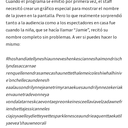
Cuando el programa se emitió por primera vez, el staff
necesitó crear un gráfico especial para mostrar el nombre
de la joven en la pantalla. Pero lo que realmente sorprendió
tanto a la audiencia como a los espectadores en casa fue
cuando la niña, que se hacía llamar “Jamie”, recitó su
nombre completo sin problemas. A ver si puedes hacer lo
mismo:
Rhoshandiatellyneshiaunneveshenkescianneshaimondrisch
lyndasaccarnae
renquellenendrasamecashaunettethalemeicoleshiwhalhiniv
e’onchellecaundenesh
eaalausondrilynnejeanetrimyranaekuesaundrilynnezekeriak
envaunetradevonneya
vondalatarneskcaevontaepreonkeinesceellaviavelzadawnefr
iendsettajessicanneles
ciajoyvaelloydietteyvettesparklenesceaundrieaquenttaekatil
yaevea’shauwneorali