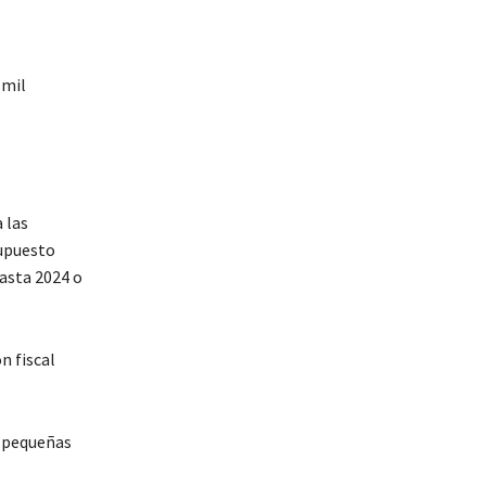
 mil
 las
supuesto
hasta 2024 o
n fiscal
s pequeñas