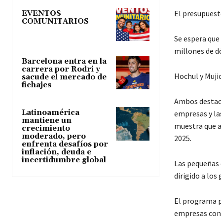
El presupuesto
EVENTOS
COMUNITARIOS
Se espera que 
millones de d
Barcelona entra en la
carrera por Rodri y
Hochul y Muji
sacude el mercado de
fichajes
Ambos destaca
Latinoamérica
empresas y la
mantiene un
muestra que al
crecimiento
moderado, pero
2025.
enfrenta desafíos por
inflación, deuda e
incertidumbre global
Las pequeñas 
dirigido a lo
El programa p
empresas con u