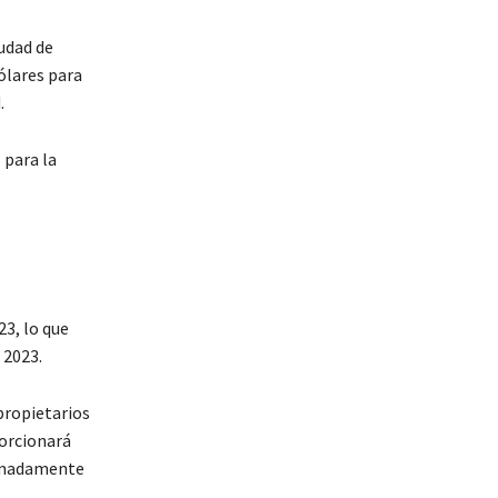
iudad de
ólares para
.
 para la
3, lo que
 2023.
propietarios
porcionará
ximadamente