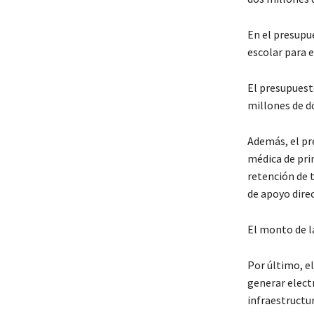
En el presupu
escolar para e
El presupuest
millones de d
Además, el pr
médica de prim
retención de 
de apoyo dire
El monto de la
Por último, e
generar electr
infraestructur