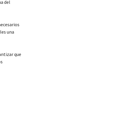
na del
necesarios
les una
antizar que
os