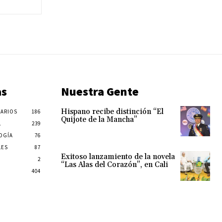
as
Nuestra Gente
Hispano recibe distinción “El
ARIOS
186
Quijote de la Mancha”
L
239
OGÍA
76
LES
87
Exitoso lanzamiento de la novela
2
“Las Alas del Corazón”, en Cali
404