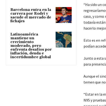
“Ha sido un c
Barcelona entra en la
regresaríamos
carrera por Rodri y
caso, y como 
sacude el mercado de
fichajes
todavía están
hacerlo mejor”
Latinoamérica
mantiene un
Esto es en ref
crecimiento
moderado, pero
podían accede
enfrenta desafíos por
inflación, deuda e
incertidumbre global
Junto a esta s
para presencia
Aunque el sin
temen que no 
“Estar en la 
N95 y pruebas