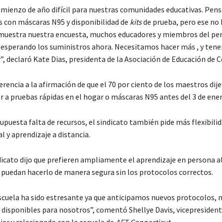
omienzo de año difícil para nuestras comunidades educativas. Pe
 con máscaras N95 y disponibilidad de
kits
de prueba, pero ese no h
muestra nuestra encuesta, muchos educadores y miembros del pe
 esperando los suministros ahora. Necesitamos hacer más , y ten
, declaró Kate Dias, presidenta de la Asociación de Educación de 
erencia a la afirmación de que el 70 por ciento de los maestros dij
r a pruebas rápidas en el hogar o máscaras N95 antes del 3 de ener
upuesta falta de recursos, el sindicato también pide más flexibili
l y aprendizaje a distancia.
dicato dijo que prefieren ampliamente el aprendizaje en persona a
puedan hacerlo de manera segura sin los protocolos correctos.
escuela ha sido estresante ya que anticipamos nuevos protocolos,
 disponibles para nosotros”, comentó Shellye Davis, vicepresident