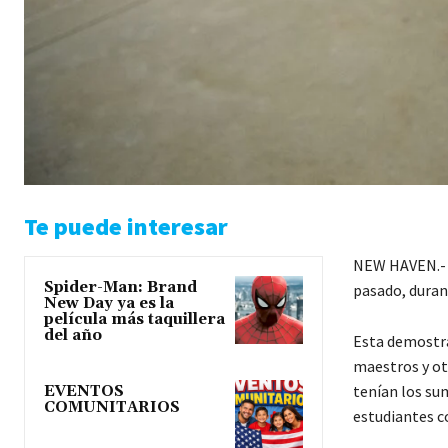
Te puede interesar
NEW HAVEN.- C
Spider-Man: Brand
pasado, duran
New Day ya es la
película más taquillera
del año
Esta demostra
maestros y ot
tenían los su
EVENTOS
COMUNITARIOS
estudiantes c