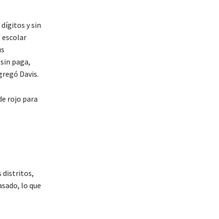
dígitos y sin
 escolar
us
 sin paga,
gregó Davis.
de rojo para
 distritos,
asado, lo que