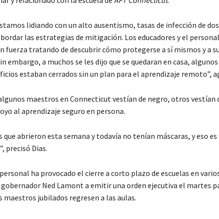
iar y relacionado con la escuela de
AFT Connecticut
.
stamos lidiando con un alto ausentismo, tasas de infección de dos 
bordar las estrategias de mitigación. Los educadores y el personal
n fuerza tratando de descubrir cómo protegerse a sí mismos y a s
in embargo, a muchos se les dijo que se quedaran en casa, algunos
ficios estaban cerrados sin un plan para el aprendizaje remoto”, a
algunos maestros en Connecticut vestían de negro, otros vestían 
oyo al aprendizaje seguro en persona.
s que abrieron esta semana y todavía no tenían máscaras, y eso es
, precisó Dias.
personal ha provocado el cierre a corto plazo de escuelas en varios
al gobernador Ned Lamont a emitir una orden ejecutiva el martes p
os maestros jubilados regresen a las aulas.