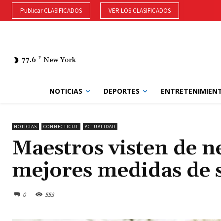
Publicar CLASIFICADOS
VER LOS CLASIFICADOS
77.6
F
New York
NOTICIAS
DEPORTES
ENTRETENIMIEN
NOTICIAS
CONNECTICUT
ACTUALIDAD
Maestros visten de n
mejores medidas de 
0
553