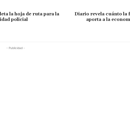
ta la hoja de ruta para la
Diario revela cuánto la f
idad policial
aporta a la econo
- Publicidad -