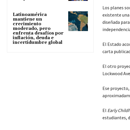
Los planes son
existente una 
Latinoamérica
mantiene un
diseñada para
crecimiento
moderado, pero
independencia
enfrenta desafíos por
inflación, deuda e
incertidumbre global
El Estado acor
carta publica
El otro proye
Lockwood Ave
Ese proyecto, 
aproximadamen
El
Early Child
estudiantes, 