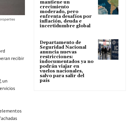
mantiene un
crecimiento
moderado, pero
enfrenta desafíos por
properties
inflación, deuda e
incertidumbre global
Departamento de
Seguridad Nacional
ord
anuncia nuevas
restricciones:
eran recibir
indocumentados ya no
podrán viajar en
vuelos nacionales,
salvo para salir del
país
l
, un
ervicios
 “elementos
 fachadas