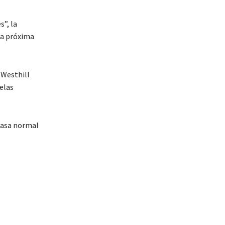
s”, la
la próxima
 Westhill
elas
 tasa normal