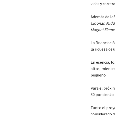
vidas y carrer
Además de la W
Cloonan Midd
Magnet Eleme
La financiaci
la riqueza de 
En esencia, l
altas, mientr
pequeño.
Para el próxi
30 por ciento 
Tanto el proy
considerado d