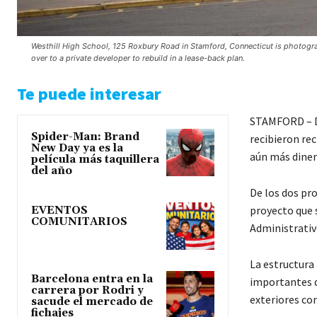
Westhill High School, 125 Roxbury Road in Stamford, Connecticut is photogra
over to a private developer to rebuild in a lease-back plan.
Te puede interesar
STAMFORD – D
Spider-Man: Brand
recibieron re
New Day ya es la
aún más diner
película más taquillera
del año
De los dos pr
proyecto que 
EVENTOS
COMUNITARIOS
Administrativ
La estructura
Barcelona entra en la
importantes d
carrera por Rodri y
exteriores co
sacude el mercado de
fichajes