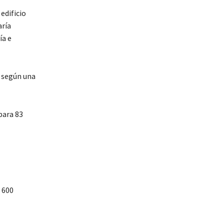
edificio
aría
ía e
, según una
para 83
 600