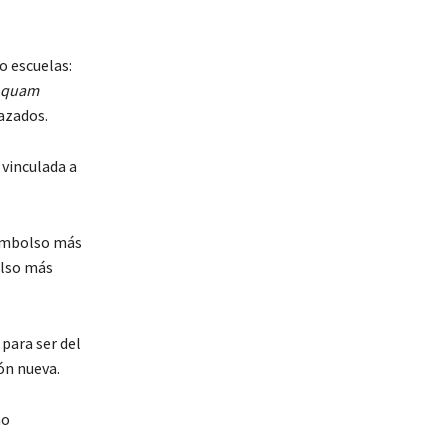
o escuelas:
oquam
azados.
 vinculada a
eembolso más
olso más
para ser del
ón nueva.
no
.