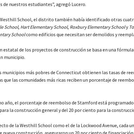
as de nuestros estudiantes”, agregó Lucero.
esthill School, el distrito también había identificado otras cuatr
le School
,
Hart Elementary School
,
Roxbury Elementary School
y
T
ntary School
como edificios que necesitan ser demolidos y reempl
ón estatal de los proyectos de construcción se basa en una fórmula
un municipio.
os municipios más pobres de Connecticut obtienen las tasas de r
as que las comunidades más ricas reciben un porcentaje de reemb
mo año, el porcentaje de reembolso de Stamford está programado 
para la construcción general y del 20 por ciento para la construcci
ecto de la Westhill School como el de la Lockwood Avenue, cada u
e nueva construcción, aseguraron un 20 por ciento de financiación