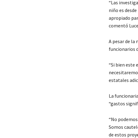
“Las investig
niño es desde
apropiado par
comentó Luce
A pesar de la 
funcionarios d
“Si bien este 
necesitaremos
estatales adi
La funcionari
“gastos signif
“No podemos c
Somos cautelo
de estos proy