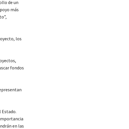
llo de un
 apoyo más
to”,
royecto, los
royectos,
uscar fondos
epresentan
l Estado.
 importancia
ndrán en las