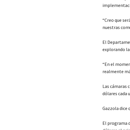
implementaci
“Creo que ser
nuestras com
El Departamen
explorando la
“En el moment
realmente más
Las cámaras c
dólares cada 
Gazzola dice 
El programa d