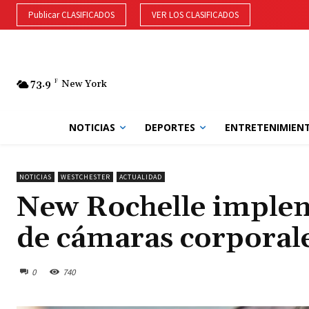
Publicar CLASIFICADOS
VER LOS CLASIFICADOS
73.9
F
New York
NOTICIAS
DEPORTES
ENTRETENIMIEN
NOTICIAS
WESTCHESTER
ACTUALIDAD
New Rochelle imple
de cámaras corporal
0
740