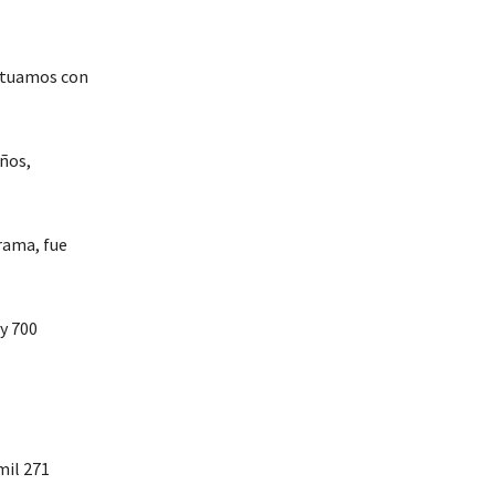
actuamos con
ños,
rama, fue
y 700
mil 271