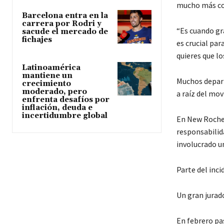
mucho más co
Barcelona entra en la
carrera por Rodri y
“Es cuando gra
sacude el mercado de
fichajes
es crucial par
quieres que lo
Latinoamérica
mantiene un
Muchos depar
crecimiento
moderado, pero
a raíz del mo
enfrenta desafíos por
inflación, deuda e
incertidumbre global
En New Rochel
responsabilida
involucrado un
Parte del inci
Un gran jurado
En febrero pas