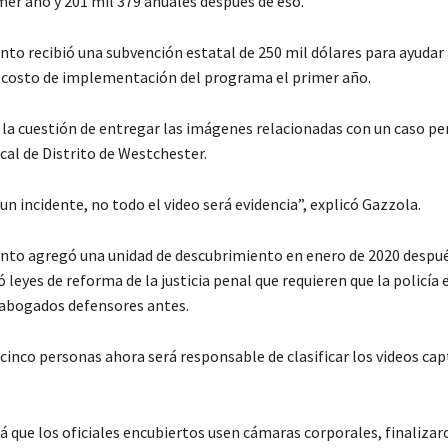
mer año y 201 mil 379 anuales después de eso.
to recibió una subvención estatal de 250 mil dólares para ayudar 
costo de implementación del programa el primer año.
la cuestión de entregar las imágenes relacionadas con un caso pen
scal de Distrito de Westchester.
n incidente, no todo el video será evidencia”, explicó Gazzola.
to agregó una unidad de descubrimiento en enero de 2020 despué
leyes de reforma de la justicia penal que requieren que la policía 
 abogados defensores antes.
 cinco personas ahora será responsable de clasificar los videos ca
á que los oficiales encubiertos usen cámaras corporales, finalizar