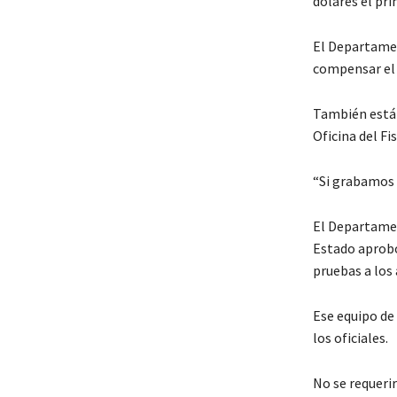
dólares el pri
El Departamen
compensar el 
También está 
Oficina del Fi
“Si grabamos u
El Departamen
Estado aprobó 
pruebas a los
Ese equipo de
los oficiales.
No se requerir