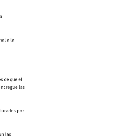
a
al a la
s de que el
entregue las
pturados por
on las