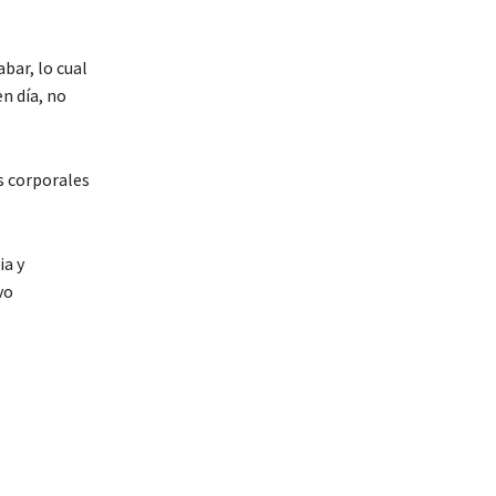
bar, lo cual
en día, no
 corporales
a y
vo