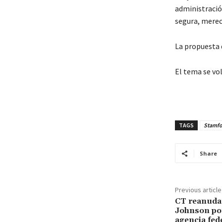
administración
segura, merec
La propuesta 
El tema se vol
TAGS
Stamfor
Share
Previous article
CT reanuda
Johnson po
agencia fed