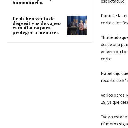
espectáculo.
humanitarios
Durante la re
Prohíben venta de
corte a los “e
dispositivos de vapeo
camuflados para
proteger a menores
“Entiendo que
desde una per
volver con tod
corte.
Nabel dijo que
recorte de 57 
Varios otros 
19, ya que des
“Voy a estar a
números sigue