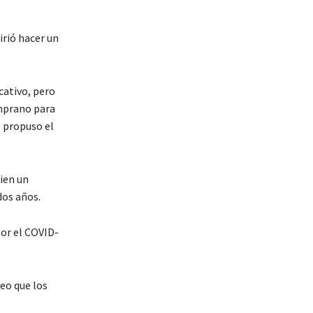
irió hacer un
cativo, pero
emprano para
e propuso el
ien un
dos años.
por el COVID-
veo que los