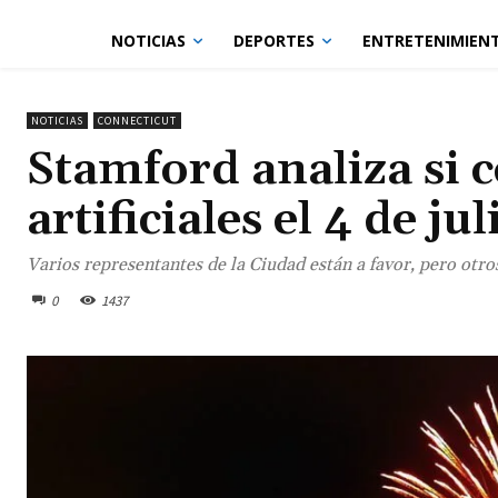
NOTICIAS
DEPORTES
ENTRETENIMIEN
NOTICIAS
CONNECTICUT
Stamford analiza si 
artificiales el 4 de jul
Varios representantes de la Ciudad están a favor, pero otr
0
1437