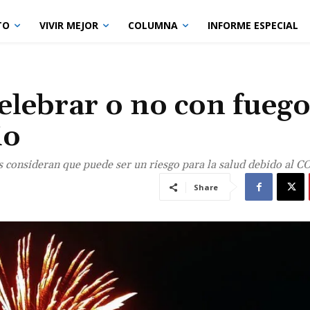
TO
VIVIR MEJOR
COLUMNA
INFORME ESPECIAL
celebrar o no con fuego
io
os consideran que puede ser un riesgo para la salud debido al 
Share