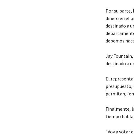
Por su parte, 
dinero en el 
destinado a un
departamentos
debemos hacer
Jay Fountain, 
destinado a u
El representan
presupuesto, 
permitan, (en
Finalmente, l
tiempo hablan
“Voy a votar e