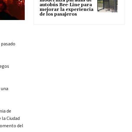
moderniza paradas de
autobús Bee-Line para
mejorar la experiencia
de los pasajeros
o pasado
uegos
a una
mia de
 la Ciudad
 momento del