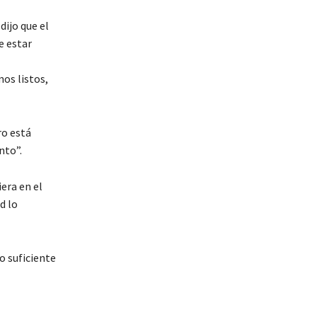
dijo que el
e estar
os listos,
ro está
nto”.
era en el
d lo
o suficiente