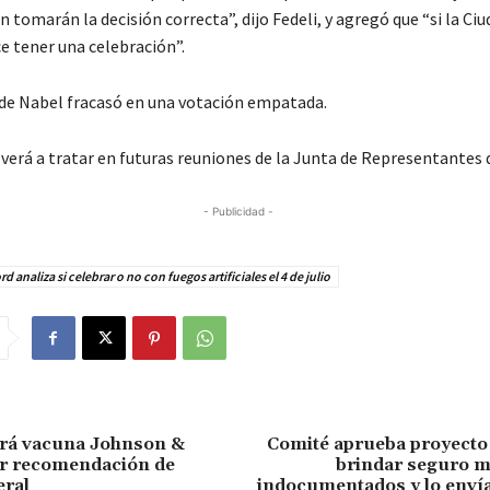
 tomarán la decisión correcta”, dijo Fedeli, y agregó que “si la Ciu
e tener una celebración”.
de Nabel fracasó en una votación empatada.
verá a tratar en futuras reuniones de la Junta de Representantes d
- Publicidad -
d analiza si celebrar o no con fuegos artificiales el 4 de julio
rá vacuna Johnson &
Comité aprueba proyecto
r recomendación de
brindar seguro m
eral
indocumentados y lo envía