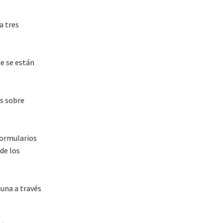
a tres
e se están
es sobre
formularios
de los
una a través