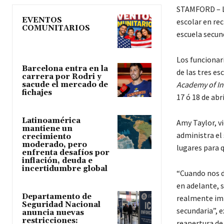
STAMFORD – Lo
EVENTOS
escolar en rec
COMUNITARIOS
escuela secun
Los funcionar
Barcelona entra en la
de las tres es
carrera por Rodri y
Academy of In
sacude el mercado de
fichajes
17 ó 18 de abr
Latinoamérica
Amy Taylor, v
mantiene un
administra el
crecimiento
moderado, pero
lugares para q
enfrenta desafíos por
inflación, deuda e
incertidumbre global
“Cuando nos di
en adelante, 
Departamento de
realmente imp
Seguridad Nacional
secundaria”, 
anuncia nuevas
restricciones:
reapertura de 