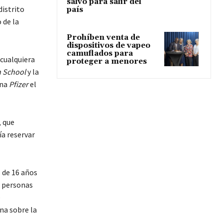
salvo para salir del
istrito
país
 de la
Prohíben venta de
dispositivos de vapeo
camuflados para
cualquiera
proteger a menores
h School
y la
una
Pfizer
el
, que
ía reservar
 de 16 años
s personas
e
na sobre la