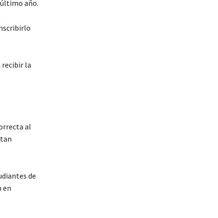
 último año.
nscribirlo
recibir la
orrecta al
ntan
udiantes de
n en