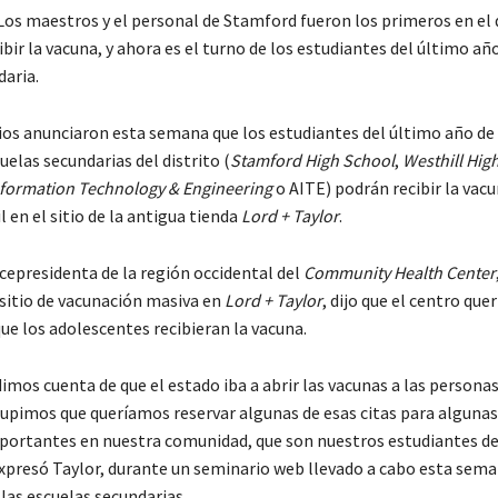
s maestros y el personal de Stamford fueron los primeros en el d
ibir la vacuna, y ahora es el turno de los estudiantes del último año
daria.
ios anunciaron esta semana que los estudiantes del último año de 
cuelas secundarias del distrito (
Stamford High School
,
Westhill Hig
formation Technology & Engineering
o AITE) podrán recibir la vac
il en el sitio de la antigua tienda
Lord + Taylor
.
icepresidenta de la región occidental del
Community Health Center
 sitio de vacunación masiva en
Lord + Taylor
, dijo que el centro quer
ue los adolescentes recibieran la vacuna.
mos cuenta de que el estado iba a abrir las vacunas a las personas
supimos que queríamos reservar algunas de esas citas para alguna
ortantes en nuestra comunidad, que son nuestros estudiantes d
expresó Taylor, durante un seminario web llevado a cabo esta sema
las escuelas secundarias.