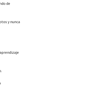
ando de
otos y nunca
 aprendizaje
o.
a