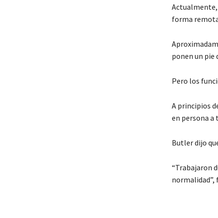
Actualmente, l
forma remota 
Aproximadamen
ponen un pie d
Pero los funci
A principios d
en persona a
Butler dijo qu
“Trabajaron d
normalidad”, f