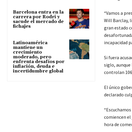
Barcelona entra en la
“Vamos a pres
carrera por Rodri y
Will Barclay, 
sacude el mercado de
fichajes
gran estado c
desafortunada
incapacidad pa
Latinoamérica
mantiene un
crecimiento
moderado, pero
Si fuera acus
enfrenta desafíos por
siglo, aunque
inflación, deuda e
incertidumbre global
controlan 106
El único gobe
declarado cul
“Escuchamos a
comiencen el 
hora de comenz