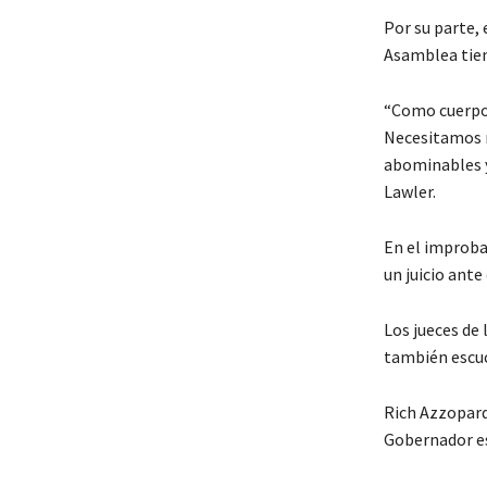
Por su parte, 
Asamblea tien
“Como cuerpo 
Necesitamos m
abominables y
Lawler.
En el improbab
un juicio ante
Los jueces de
también escuc
Rich Azzopardi
Gobernador es