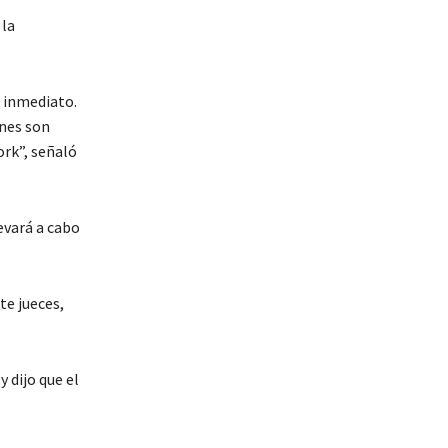
 la
e inmediato.
ones son
ork”, señaló
levará a cabo
te jueces,
 dijo que el