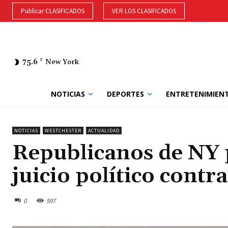
Publicar CLASIFICADOS
VER LOS CLASIFICADOS
75.6
F
New York
NOTICIAS
DEPORTES
ENTRETENIMIEN
NOTICIAS
WESTCHESTER
ACTUALIDAD
Republicanos de NY 
juicio político cont
0
597