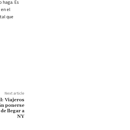
o haga. Es
 en el
tal que
Next article
il: Viajeros
án ponerse
de llegar a
NY