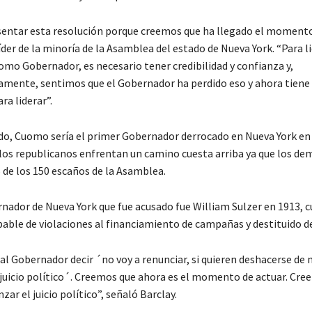
entar esta resolución porque creemos que ha llegado el momento
líder de la minoría de la Asamblea del estado de Nueva York. “Para l
omo Gobernador, es necesario tener credibilidad y confianza y,
mente, sentimos que el Gobernador ha perdido eso y ahora tiene
ra liderar”.
ado, Cuomo sería el primer Gobernador derrocado en Nueva York en
 los republicanos enfrentan un camino cuesta arriba ya que los de
 de los 150 escaños de la Asamblea.
rnador de Nueva York que fue acusado fue William Sulzer en 1913, 
pable de violaciones al financiamiento de campañas y destituido de
l Gobernador decir ´no voy a renunciar, si quieren deshacerse de 
juicio político´. Creemos que ahora es el momento de actuar. Cre
ar el juicio político”, señaló Barclay.