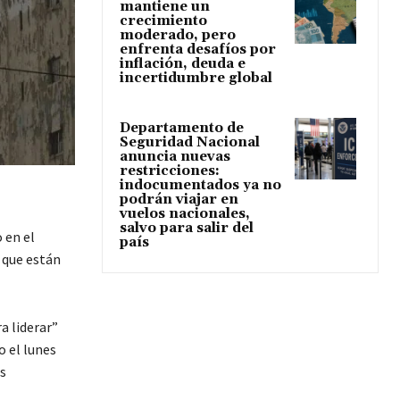
mantiene un
crecimiento
moderado, pero
enfrenta desafíos por
inflación, deuda e
incertidumbre global
Departamento de
Seguridad Nacional
anuncia nuevas
restricciones:
indocumentados ya no
podrán viajar en
vuelos nacionales,
salvo para salir del
 en el
país
 que están
a liderar”
o el lunes
s