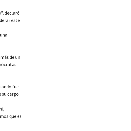
”, declaró
iderar este
 una
 más de un
mócratas
cuando fue
 su cargo.
mí,
emos que es