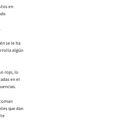
stos en
ado.
.
én se le ha
rrolla algún
o rojo, lo
tadas en el
uencias.
y toman
ntes que dan
nte