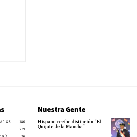
as
Nuestra Gente
Hispano recibe distinción “El
ARIOS
186
Quijote de la Mancha”
L
239
OGÍA
76