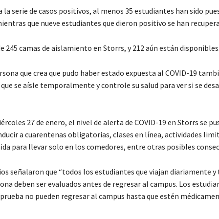
 la serie de casos positivos, al menos 35 estudiantes han sido pue
ientras que nueve estudiantes que dieron positivo se han recuper
de 245 camas de aislamiento en Storrs, y 212 aún están disponibles
ersona que crea que pudo haber estado expuesta al COVID-19 tambi
ue se aísle temporalmente y controle su salud para ver si se desa
iércoles 27 de enero, el nivel de alerta de COVID-19 en Storrs se pus
ducir a cuarentenas obligatorias, clases en línea, actividades limi
da para llevar solo en los comedores, entre otras posibles consec
ios señalaron que “todos los estudiantes que viajan diariamente 
sona deben ser evaluados antes de regresar al campus. Los estudia
a prueba no pueden regresar al campus hasta que estén médicame