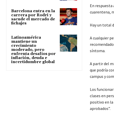
En respuesta a
Barcelona entra en la
cuarentena, m
carrera por Rodri y
sacude el mercado de
fichajes
Hay un total 
Latinoamérica
A cualquier p
mantiene un
recomendado q
crecimiento
moderado, pero
síntoma.
enfrenta desafíos por
inflación, deuda e
incertidumbre global
A partir del m
que podría con
campus y comi
Los funcionar
clases en per
positivo en l
aprobados”.