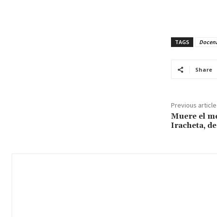
TAGS
Docena
Share
Previous article
Muere el m
Iracheta, de