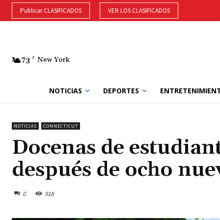
Publicar CLASIFICADOS
VER LOS CLASIFICADOS
73
F
New York
NOTICIAS
DEPORTES
ENTRETENIMIEN
NOTICIAS
CONNECTICUT
Docenas de estudiant
después de ocho nue
0
918