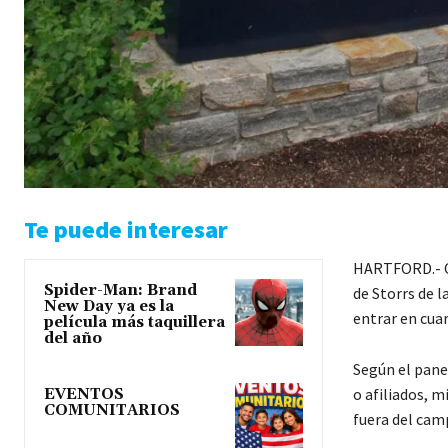
Te puede interesar
HARTFORD.- O
Spider-Man: Brand
de Storrs de 
New Day ya es la
entrar en cua
película más taquillera
del año
Según el pane
o afiliados, m
EVENTOS
COMUNITARIOS
fuera del cam