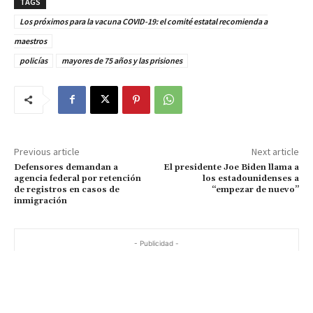
TAGS
Los próximos para la vacuna COVID-19: el comité estatal recomienda a
maestros
policías
mayores de 75 años y las prisiones
Previous article
Next article
Defensores demandan a
El presidente Joe Biden llama a
agencia federal por retención
los estadounidenses a
de registros en casos de
“empezar de nuevo”
inmigración
- Publicidad -