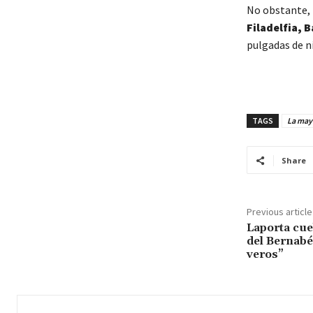
No obstante, 
Filadelfia, 
pulgadas de ni
TAGS
La mayo
Share
Previous article
Laporta cue
del Bernabé
veros”