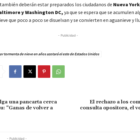
también deberán estar preparados los ciudadanos de
Nueva York
Baltimore y Washington DC,
ya que se espera que se acumulen a
eve que poco a poco se disuelvan y se convierten en aguanieve y llu
- Publicidad -
r tormenta de nieve en años azotará el este de Estados Unidos
lga una pancarta cerca
El rechazo a los comi
u: “Ganas de volver a
consulta opositora, el 
- Publicidad -