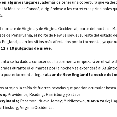
e en algunos lugares,
además de tener una cobertura que va desd
 el Atlántico de Canadá, dirigiéndose a las carreteras principales qu
5.
l noreste de Virginia y de Virginia Occidental, parte del norte de Ma
ste de Pensilvania, el norte de New Jersey, el sureste del estado d
ew England, sean los sitios más afectados por la tormenta, ya que
s
 12 a 18 pulgadas de nieve.
nto se ha dado a conocer que la tormenta empezará en el valle de
trales durante el el martes por la noche y se extenderá al Atlánti
ra posteriormente llegar
al sur de New England la noche del m
os arrojan la caída de fuertes nevadas que podrían acumular hasta 
on;
Providence, Reading, Harrisburg y Satate
sylvania;
Paterson, Nueva Jersey; Middletown,
Nueva York;
Hag
rtinsburg, Virginia Occidental.