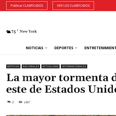
Publicar CLASIFICADOS
VER LOS CLASIFICADOS
75
F
New York
NOTICIAS
DEPORTES
ENTRETENIMIEN
NOTICIAS
NACIONALES
ACTUALIDAD
INTERNACIONALES
La mayor tormenta de
este de Estados Unid
0
1487