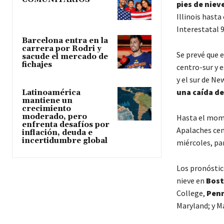
pies de niev
Illinois hasta
Interestatal 9
Barcelona entra en la
carrera por Rodri y
Se prevé que e
sacude el mercado de
fichajes
centro-sur y e
y el sur de N
una caída de
Latinoamérica
mantiene un
crecimiento
moderado, pero
Hasta el mome
enfrenta desafíos por
Apalaches cen
inflación, deuda e
incertidumbre global
miércoles, pa
Los pronóstic
nieve en
Bost
College,
Penn
Maryland; y Ma