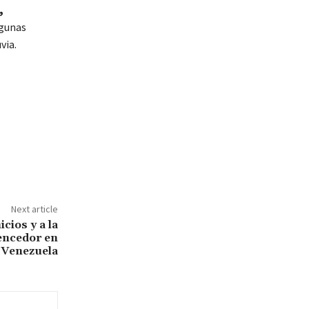
,
lgunas
via.
Next article
cios y a la
vencedor en
Venezuela