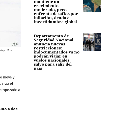
mantiene un
crecimiento
moderado, pero
enfrenta desafíos por
inflación, deuda e
incertidumbre global
Departamento de
Seguridad Nacional
anuncia nuevas
restricciones:
nday, Nov.
indocumentados ya no
podrán viajar en
vuelos nacionales,
salvo para salir del
país
e nieve y
uerza el
n empezado a
uno a dos