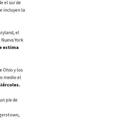
e el sur de
e incluyen la
ryland, el
e Nueva York
e estima
 Ohio y los
co medio el
iércoles.
un pie de
erstown,