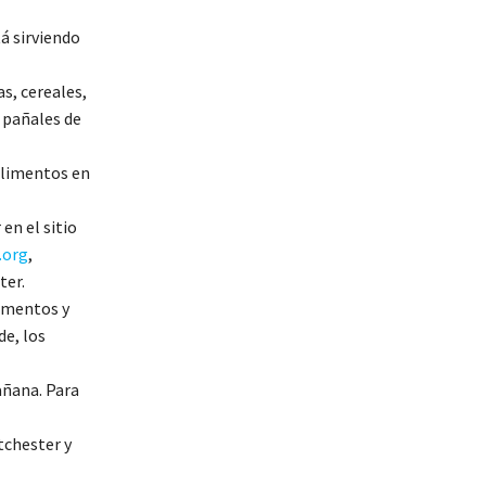
á sirviendo
s, cereales,
 pañales de
alimentos en
en el sitio
.org
,
ter.
limentos y
de, los
añana. Para
tchester y