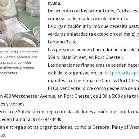
ayuda.
De acuerdo con los promotores, Caritas est
como sitio de recolección de alimentos.
La organización informó que necesita pasta
verduras enlatadas (a excepción del maíz) y
tamaño 3 a 5.
Las personas pueden hacer donaciones de 
ritas Port Chester creó
509 N. Main Street, en Port Chester.
as y organizaciones que
ra preparar comidas,
Las donaciones financieras se pueden hacer 
ar alimentos y brindar
web de la organización, en
http://caritaspc
ecesitados
manifestó el personal de Caritas Port Ches
El Carver Center sirve como despensa de a
n 400 Westchester Avenue, en Port Chester, de 1:00 a 5:00 de la tar
es y viernes.
ército de Salvación entrega comidas de lunes a miércoles por la m
pueden llamar al 914-294-4440.
én entrega a otras organizaciones, como la Cerebral Palsy of Wes
as.