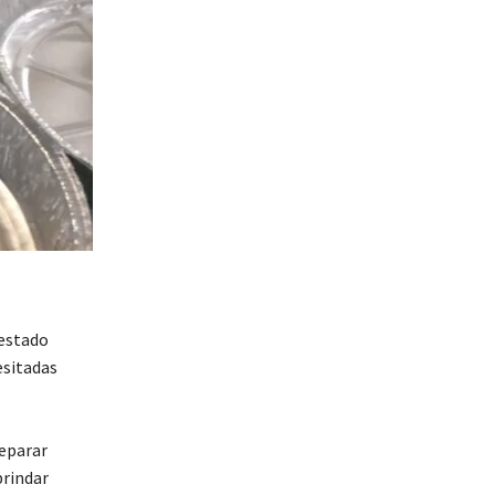
estado
esitadas
reparar
brindar