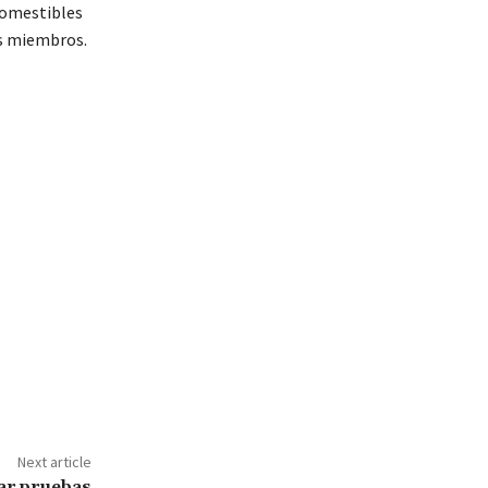
(comestibles
us miembros.
Next article
ar pruebas