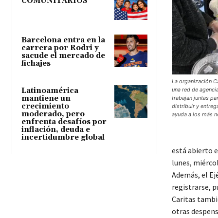
COMUNITARIOS
Barcelona entra en la
carrera por Rodri y
sacude el mercado de
fichajes
La organización Ca
una red de agenci
Latinoamérica
mantiene un
trabajan juntas pa
crecimiento
distribuir y entreg
moderado, pero
ayuda a los más n
enfrenta desafíos por
inflación, deuda e
incertidumbre global
está abierto e
lunes, miércol
Además, el Ej
registrarse, 
Caritas tambi
otras despens