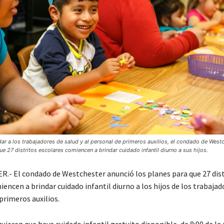
dar a los trabajadores de salud y al personal de primeros auxilios, el condado de West
ue 27 distritos escolares comiencen a brindar cuidado infantil diurno a sus hijos.
- El condado de Westchester anunció los planes para que 27 dist
encen a brindar cuidado infantil diurno a los hijos de los trabajad
primeros auxilios.
uieren que haya cuidado infantil gratuito disponible, de 8:00 de l