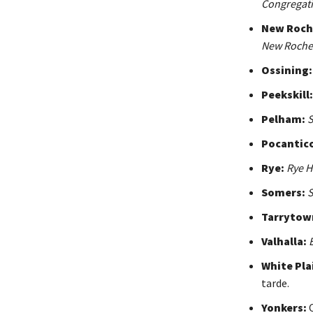
Congregati
New Roche
New Rochell
Ossining:
Peekskill:
Pelham:
S
Pocantico
Rye:
Rye H
Somers:
S
Tarrytow
Valhalla:
White Pla
tarde.
Yonkers:
C