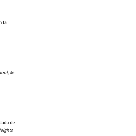
n la
hool
; de
idado de
eights