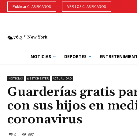
Publicar CLASIFICADOS
VER LOS CLASIFICADOS
76.3
F
New York
NOTICIAS
DEPORTES
ENTRETENIMIEN
NOTICIAS
WESTCHESTER
ACTUALIDAD
Guarderías gratis pa
con sus hijos en med
coronavirus
0
997