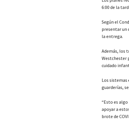
6:00 de la tar
Según el Cond
presentar un 
la entrega.
Además, los t
Westchester p
cuidado infant
Los sistemas 
guarderías, s
“Esto es algo
apoyar a estos
brote de COVI