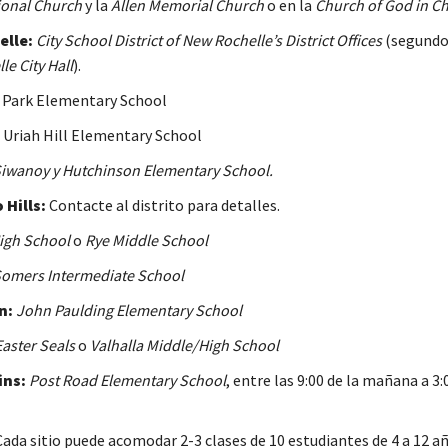
onal Church
y la
Allen Memorial Church
o en la
Church of God in Chr
lle:
City School District of New Rochelle’s District Offices
(segundo 
e City Hall
).
Park Elementary School
Uriah Hill Elementary School
iwanoy
y Hutchinson Elementary School.
 Hills:
Contacte al distrito para detalles.
igh School
o
Rye Middle School
omers Intermediate School
n:
John Paulding Elementary School
Easter Seals
o
Valhalla Middle/High School
ins:
Post Road Elementary School
, entre las 9:00 de la mañana a 3:
ada sitio puede acomodar 2-3 clases de 10 estudiantes de 4 a 12 añ