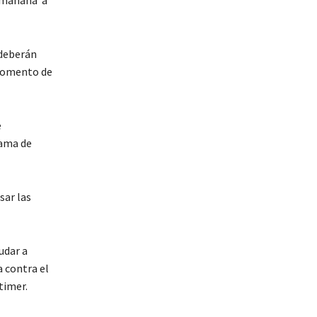
 deberán
 momento de
e
rama de
sar las
udar a
a contra el
timer.