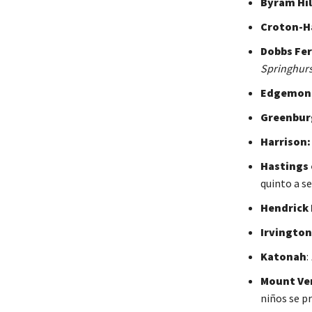
Byram Hil
Croton-H
Dobbs Fer
Springhurs
Edgemon
Greenbur
Harrison:
Hastings
quinto a s
Hendrick
Irvington
Katonah
:
Mount Ve
niños se p