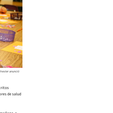
chester anunció
ritos
ores de salud
a mañana a