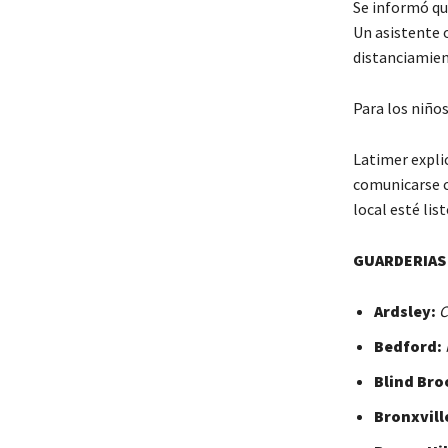
Se informó que
Un asistente 
distanciamien
Para los niños
Latimer explic
comunicarse c
local esté lis
GUARDERIAS
Ardsley:
C
Bedford:
Blind Bro
Bronxvill