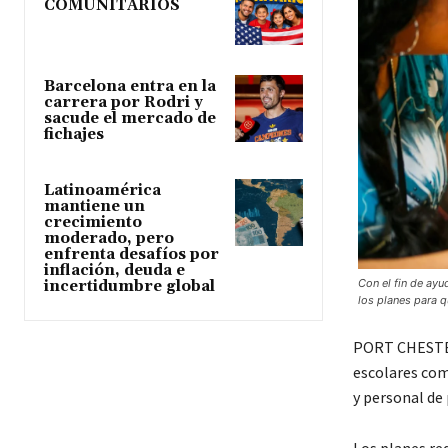
COMUNITARIOS
Barcelona entra en la
carrera por Rodri y
sacude el mercado de
fichajes
Latinoamérica
mantiene un
crecimiento
moderado, pero
enfrenta desafíos por
inflación, deuda e
Con el fin de ayu
incertidumbre global
los planes para q
PORT CHESTER.
escolares comi
y personal de 
Los planes req