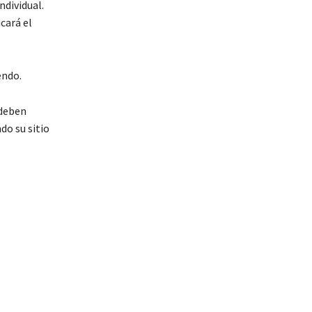
ndividual.
cará el
endo.
 deben
do su sitio