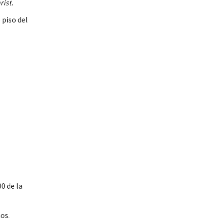
ist.
piso del
00 de la
os.