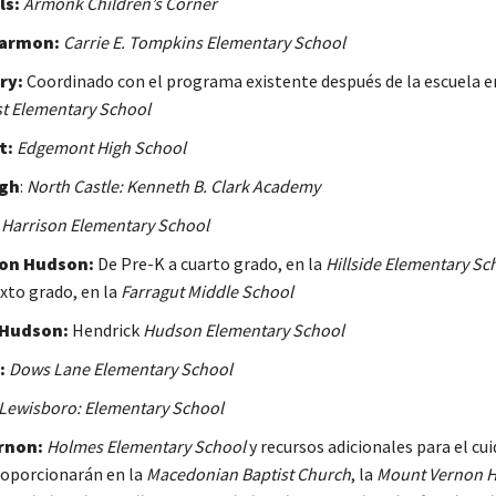
ls:
Armonk Children’s Corner
armon:
Carrie E. Tompkins Elementary School
ry:
Coordinado con el programa existente después de la escuela e
t Elementary School
t:
Edgemont High School
gh
:
North Castle: Kenneth B. Clark Academy
Harrison Elementary School
 on Hudson:
De Pre-K a cuarto grado, en la
Hillside Elementary Sc
exto grado, en la
Farragut Middle School
 Hudson:
Hendrick
Hudson Elementary School
:
Dows Lane Elementary School
Lewisboro: Elementary School
rnon:
Holmes Elementary School
y recursos adicionales para el cu
roporcionarán en la
Macedonian Baptist Church
, la
Mount Vernon H