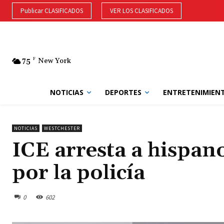
Publicar CLASIFICADOS
VER LOS CLASIFICADOS
75
F
New York
NOTICIAS
DEPORTES
ENTRETENIMIEN
NOTICIAS
WESTCHESTER
ICE arresta a hispan
por la policía
0
602