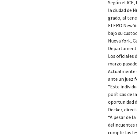
Según el ICE,
la ciudad de N
grado, al ten
El ERO New Yo
bajo su custod
Nueva York, G
Departamento
Los oficiales 
marzo pasado
Actualmente e
ante un juez f
“Este individ
políticas de l
oportunidad d
Decker, direct
“A pesar de la
delincuentes e
cumplir las l