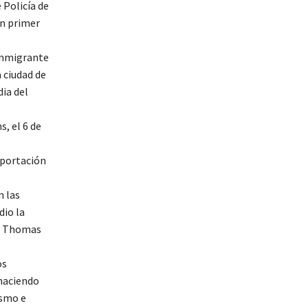
 Policía de
en primer
 inmigrante
 ciudad de
ia del
s, el 6 de
eportación
n las
dio la
ló Thomas
os
 haciendo
ismo e