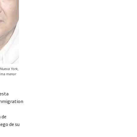
 Nueva York,
tima menor
esta
Immigration
 de
uego de su