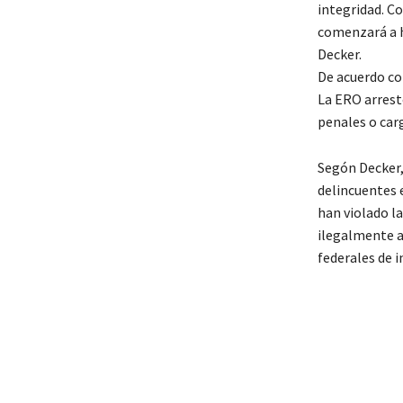
integridad. Co
comenzará a h
Decker.
De acuerdo con
La ERO arrest
penales o car
Segón Decker,
delincuentes 
han violado l
ilegalmente a
federales de 