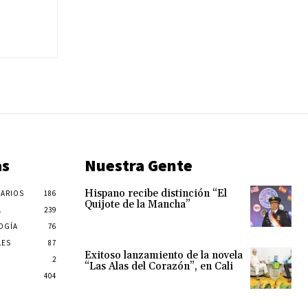
as
Nuestra Gente
Hispano recibe distinción “El
ARIOS
186
Quijote de la Mancha”
L
239
OGÍA
76
LES
87
Exitoso lanzamiento de la novela
2
“Las Alas del Corazón”, en Cali
404