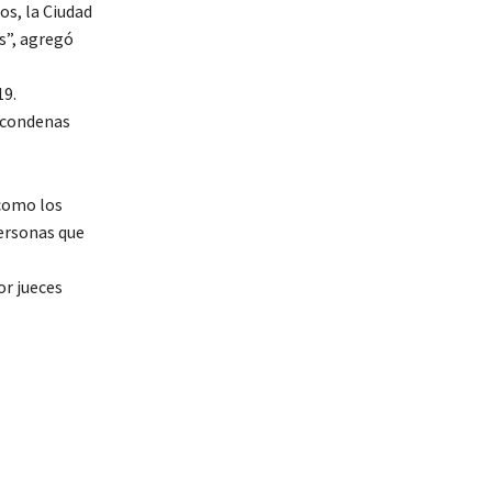
os, la Ciudad
s”, agregó
19.
n condenas
 como los
ersonas que
or jueces