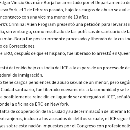
 Edgar Vinicio Guzmán-Borja fue arrestado por el Departamento de
ueva York, el 2 de febrero pasado, bajo los cargos de abuso sexual 
er contacto con una víctima menor de 13 años.
rk’s Criminal Alien Program presentó una petición para llevar al
ia, sin embargo, como resultado de las políticas de santuario de la
uzmán-Borja fue posteriormente procesado y liberado de la custod
 de Correcciones.
de ERO, después de que el hispano, fue liberado lo arrestó en Queen
.
stá detenido bajo custodia del ICE a la espera de un proceso de d
ederal de inmigración.
uo tiene cargos pendientes de abuso sexual de un menor, pero segú
a Ciudad santuario, fue liberado nuevamente a la comunidad y se le 
e posiblemente reincidir, en lugar de ser entregado al ICE”, seña
or de la oficina de ERO en New York.
 falta de cooperación de la Ciudad y su determinación de liberar a l
xtranjeros, incluso a los acusados ​​de delitos sexuale, el ICE sigue
eyes sobre esta nación impuestas por el Congreso con profesional