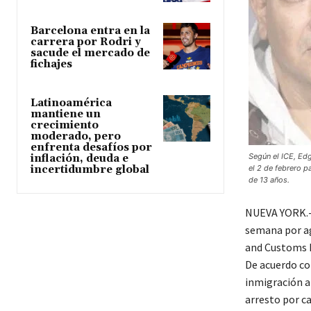
Barcelona entra en la
carrera por Rodri y
sacude el mercado de
fichajes
Latinoamérica
mantiene un
crecimiento
moderado, pero
enfrenta desafíos por
Según el ICE, Edg
inflación, deuda e
el 2 de febrero p
incertidumbre global
de 13 años.
NUEVA YORK.- 
semana por a
and Customs E
De acuerdo co
inmigración a
arresto por c