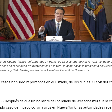
drew Cuomo (centro) informó que 24 personas en el estado de Nueva York han dado po
e ellos en el condado de Westchester. En la foto, lo acompañan la presidenta del Senad
ousins, y Carl Heastie, vocero de la Asamblea General de Nueva York.
 casos han sido reportados en el Estado, de los cuales 21 son del 
.- Después de que un hombre del condado de Westchester fuera 
do caso del nuevo coronavirus en Nueva York, las autoridades reve