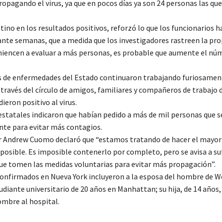
propagando el virus, ya que en pocos días ya son 24 personas las qu
tino en los resultados positivos, reforzó lo que los funcionarios 
ante semanas, que a medida que los investigadores rastreen la pr
omiencen a evaluar a más personas, es probable que aumente el nú
s de enfermedades del Estado continuaron trabajando furiosamen
 través del círculo de amigos, familiares y compañeros de trabajo d
ieron positivo al virus.
estatales indicaron que habían pedido a más de mil personas que s
te para evitar más contagios.
 Andrew Cuomo declaró que “estamos tratando de hacer el mayor 
 posible. Es imposible contenerlo por completo, pero se avisa a su
ue tomen las medidas voluntarias para evitar más propagación”.
confirmados en Nueva York incluyeron a la esposa del hombre de W
tudiante universitario de 20 años en Manhattan; su hija, de 14 años,
ombre al hospital.