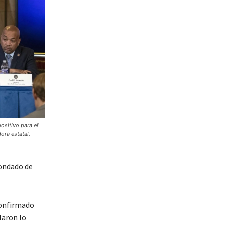
sitivo para el
ora estatal,
condado de
confirmado
laron lo