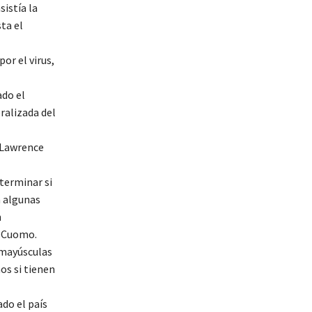
sistía la
ta el
or el virus,
ado el
ralizada del
 Lawrence
terminar si
a algunas
n
ó Cuomo.
 mayúsculas
os si tienen
do el país