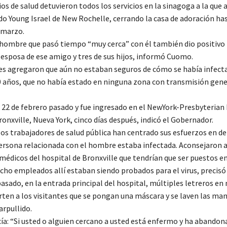
os de salud detuvieron todos los servicios en la sinagoga a la que a
do Young Israel de New Rochelle, cerrando la casa de adoración has
 marzo.
hombre que pasó tiempo “muy cerca” con él también dio positivo p
a esposa de ese amigo y tres de sus hijos, informó Cuomo.
es agregaron que aún no estaban seguros de cómo se había infect
 años, que no había estado en ninguna zona con transmisión gene
 22 de febrero pasado y fue ingresado en el NewYork-Presbyterian
onxville, Nueva York, cinco días después, indicó el Gobernador.
los trabajadores de salud pública han centrado sus esfuerzos en de
ersona relacionada con el hombre estaba infectada. Aconsejaron 
médicos del hospital de Bronxville que tendrían que ser puestos e
cho empleados allí estaban siendo probados para el virus, precis
asado, en la entrada principal del hospital, múltiples letreros en
rten a los visitantes que se pongan una máscara y se laven las man
arpullido.
ía: “Si usted o alguien cercano a usted está enfermo y ha abandona