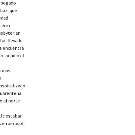
 abogado
buz, que
edad
neció
esbyterian
fue llevado
se encuentra
o, añadió el
sonas
n
ospitalizado
 cuarentena
o al norte
lle estaban
s en aerosol,