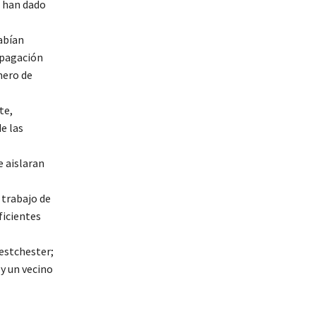
e han dado
habían
opagación
mero de
te,
e las
e aislaran
trabajo de
ficientes
estchester;
 y un vecino