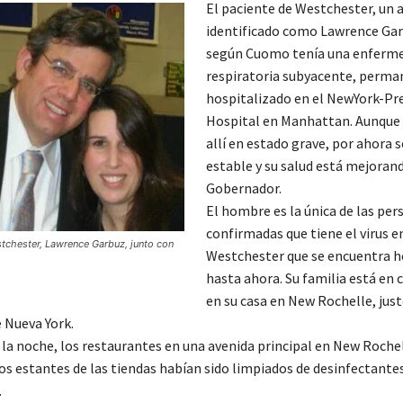
El paciente de Westchester, un
identificado como Lawrence Gar
según Cuomo tenía una enferm
respiratoria subyacente, perma
hospitalizado en el NewYork-Pr
Hospital en Manhattan. Aunque 
allí en estado grave, por ahora 
estable y su salud está mejorand
Gobernador.
El hombre es la única de las per
confirmadas que tiene el virus e
stchester, Lawrence Garbuz, junto con
Westchester que se encuentra h
hasta ahora. Su familia está en
en su casa en New Rochelle, just
e Nueva York.
 la noche, los restaurantes en una avenida principal en New Roche
 los estantes de las tiendas habían sido limpiados de desinfectante
.