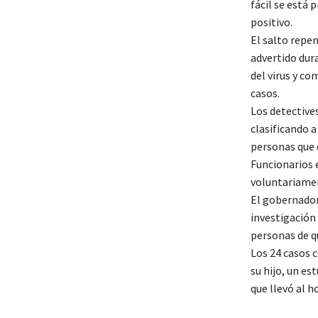
fácil se está 
positivo.
El salto repen
advertido dur
del virus y c
casos.
Los detective
clasificando a
personas que d
Funcionarios 
voluntariamen
El gobernador
investigación
personas de q
Los 24 casos 
su hijo, un es
que llevó al h