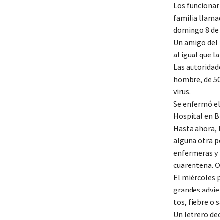
Los funcionari
familia llama
domingo 8 de
Un amigo del 
al igual que l
Las autoridad
hombre, de 50
virus.
Se enfermó el
Hospital en Br
Hasta ahora, 
alguna otra p
enfermeras y 
cuarentena. O
El miércoles p
grandes advie
tos, fiebre o s
Un letrero dec