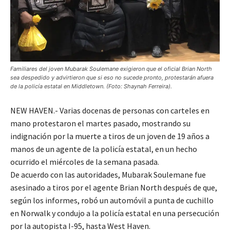
Familiares del joven Mubarak Soulemane exigieron que el oficial Brian North
sea despedido y advirtieron que si eso no sucede pronto, protestarán afuera
de la policía estatal en Middletown. (Foto: Shaynah Ferreira).
NEW HAVEN.- Varias docenas de personas con carteles en
mano protestaron el martes pasado, mostrando su
indignación por la muerte a tiros de un joven de 19 años a
manos de un agente de la policía estatal, en un hecho
ocurrido el miércoles de la semana pasada.
De acuerdo con las autoridades, Mubarak Soulemane fue
asesinado a tiros por el agente Brian North después de que,
según los informes, robó un automóvil a punta de cuchillo
en Norwalk y condujo a la policía estatal en una persecución
por la autopista I-95, hasta West Haven.