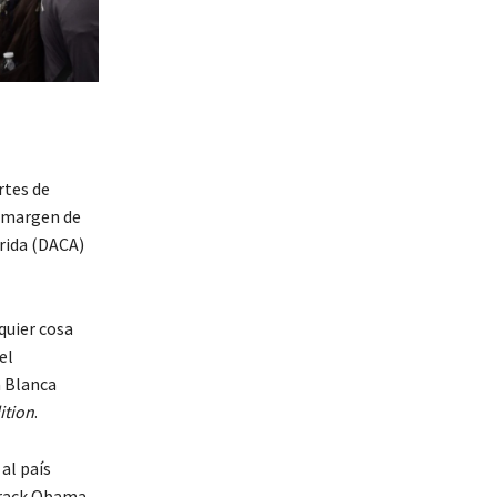
rtes de
l margen de
erida (DACA)
quier cosa
el
a Blanca
ition
.
al país
arack Obama