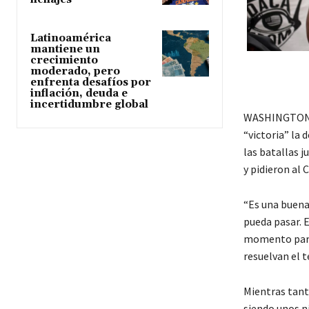
Latinoamérica
mantiene un
crecimiento
moderado, pero
enfrenta desafíos por
inflación, deuda e
incertidumbre global
WASHINGTON DC
“victoria” la
las batallas j
y pidieron al 
“Es una buena
pueda pasar. E
momento parec
resuelvan el 
Mientras tant
siendo unos n