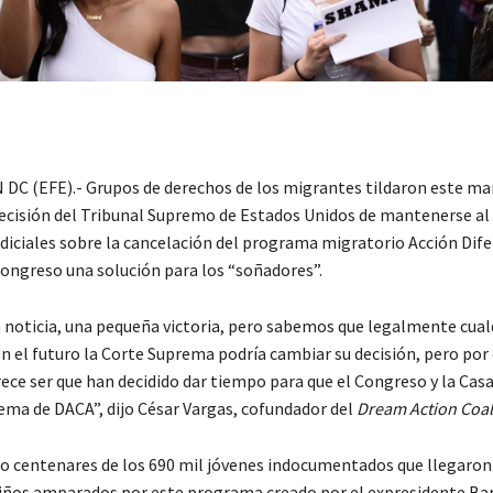
 (EFE).- Grupos de derechos de los migrantes tildaron este ma
 decisión del Tribunal Supremo de Estados Unidos de mantenerse a
udiciales sobre la cancelación del programa migratorio Acción Dif
Congreso una solución para los “soñadores”.
 noticia, una pequeña victoria, pero sabemos que legalmente cual
n el futuro la Corte Suprema podría cambiar su decisión, pero por 
e ser que han decidido dar tiempo para que el Congreso y la Cas
tema de DACA”, dijo César Vargas, cofundador del
Dream Action Coal
o centenares de los 690 mil jóvenes indocumentados que llegaron 
iños amparados por este programa creado por el expresidente B