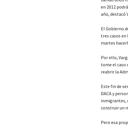
en 2012 podrá
año, destacó 
El Gobierno d
tres casos en 
martes hacerlo
Por ello, Var
tome el caso 
reabrir la Adm
Este fin de s
DACA y person
inmigrantes, 
construir un 
Pero esa prop