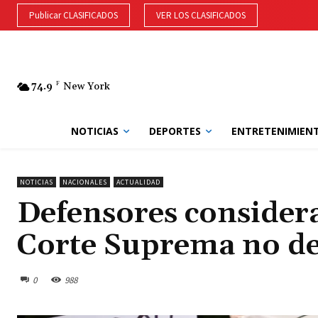
Publicar CLASIFICADOS
VER LOS CLASIFICADOS
74.9
F
New York
NOTICIAS
DEPORTES
ENTRETENIMIEN
NOTICIAS
NACIONALES
ACTUALIDAD
Defensores consider
Corte Suprema no d
0
988