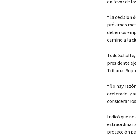
en favor de lo
“La decisión d
próximos mese
debemos empez
camino a la ci
Todd Schulte,
presidente eje
Tribunal Sup
“No hay razón
acelerado, y 
considerar los
Indicó que no
extraordinari
protección pe