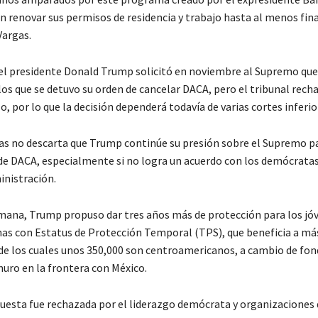
n renovar sus permisos de residencia y trabajo hasta al menos fina
Vargas.
el presidente Donald Trump solicitó en noviembre al Supremo que
los que se detuvo su orden de cancelar DACA, pero el tribunal rech
, por lo que la decisión dependerá todavía de varias cortes inferio
gas no descarta que Trump continúe su presión sobre el Supremo p
de DACA, especialmente si no logra un acuerdo con los demócrata
inistración.
emana, Trump propuso dar tres años más de protección para los jó
as con Estatus de Protección Temporal (TPS), que beneficia a más
de los cuales unos 350,000 son centroamericanos, a cambio de fon
muro en la frontera con México.
uesta fue rechazada por el liderazgo demócrata y organizaciones 