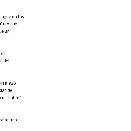
 sigue en los
 Creo que
ue un
 el
n del
un plazo
idad de
 increíble”.
robar una