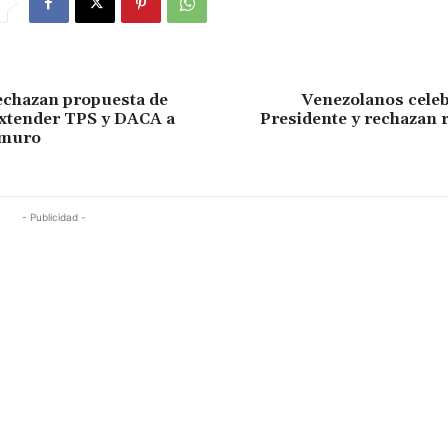
echazan propuesta de
Venezolanos cele
xtender TPS y DACA a
Presidente y rechazan 
 muro
- Publicidad -