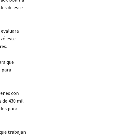
les de este
 evaluara
azó este
res.
ara que
s para
venes con
 de 430 mil
dos para
que trabajan