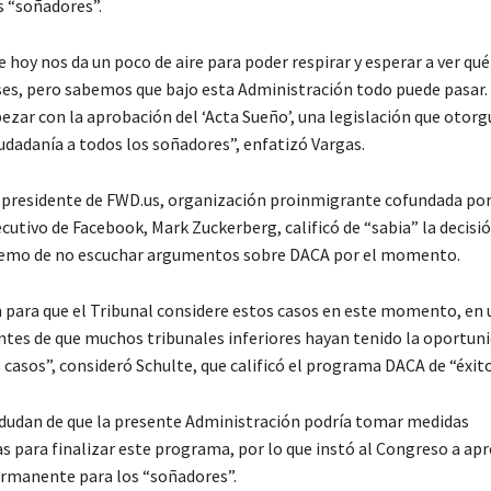
s “soñadores”.
e hoy nos da un poco de aire para poder respirar y esperar a ver qué
s, pero sabemos que bajo esta Administración todo puede pasar.
ar con la aprobación del ‘Acta Sueño’, una legislación que otorg
udadanía a todos los soñadores”, enfatizó Vargas.
 presidente de FWD.us, organización proinmigrante cofundada por
cutivo de Facebook, Mark Zuckerberg, calificó de “sabia” la decisió
remo de no escuchar argumentos sobre DACA por el momento.
 para que el Tribunal considere estos casos en este momento, en 
antes de que muchos tribunales inferiores hayan tenido la oportun
 casos”, consideró Schulte, que calificó el programa DACA de “éxito
 dudan de que la presente Administración podría tomar medidas
as para finalizar este programa, por lo que instó al Congreso a ap
rmanente para los “soñadores”.