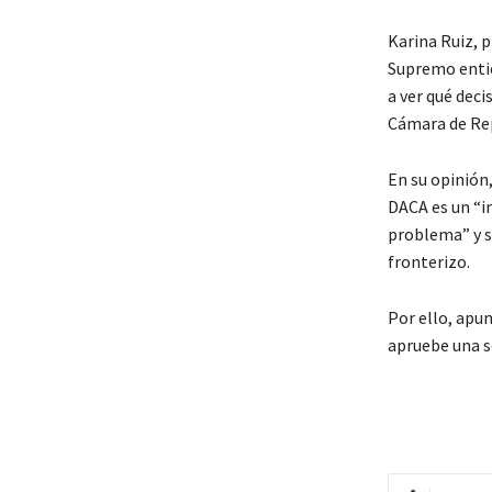
Karina Ruiz, p
Supremo entie
a ver qué dec
Cámara de Rep
En su opinión
DACA es un “i
problema” y s
fronterizo.
Por ello, apu
apruebe una s