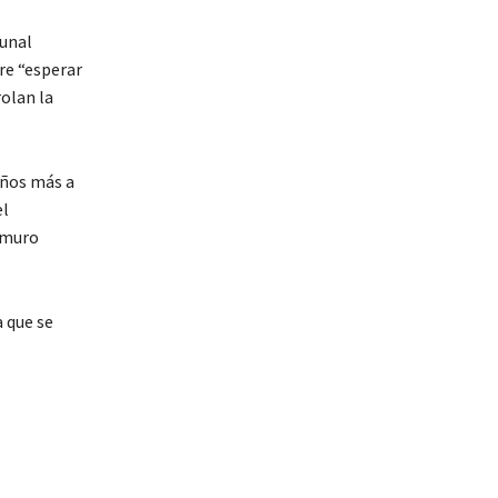
bunal
re “esperar
olan la
años más a
el
 muro
 que se