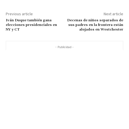
Previous article
Next article
Iván Duque también gana
Decenas de niños separados de
elecciones presidenciales en
sus padres en la frontera están
NY y CT
alojados en Westchester
- Publicidad -